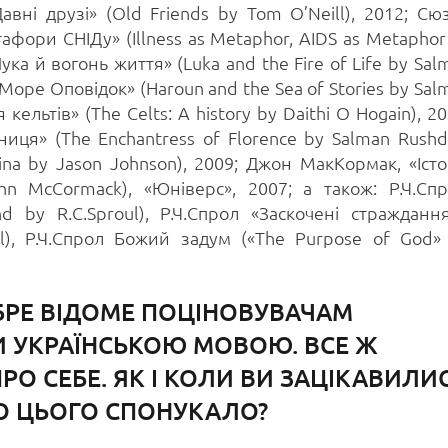
Давні друзі» (Old Friends by Тоm O’Neill), 2012; Сю
афори СНІДу» (Illness as Metaphor, AIDS as Metaphor
ука й вогонь життя» (Luka and the Fire of Life by Sal
 Море Оповідок» (Haroun and the Sea of Stories by Sal
я кельтів» (The Celts: A history by Daithi O Hogain), 20
иця» (The Enchantress of Florence by Salman Rushdi
ina by Jason Johnson), 2009; Джон МакКормак, «Істо
ohn McCormack), «Юніверс», 2007; а також: Р.Ч.Спр
d by R.C.Sproul), Р.Ч.Спрол «Заскочені стражданн
oul), Р.Ч.Спрол Божий задум («The Purpose of God»
ОБРЕ ВІДОМЕ ПОЦІНОВУВАЧАМ
И УКРАЇНСЬКОЮ МОВОЮ. ВСЕ Ж
ПРО СЕБЕ. ЯК І КОЛИ ВИ ЗАЦІКАВИЛИ
О ЦЬОГО СПОНУКАЛО?