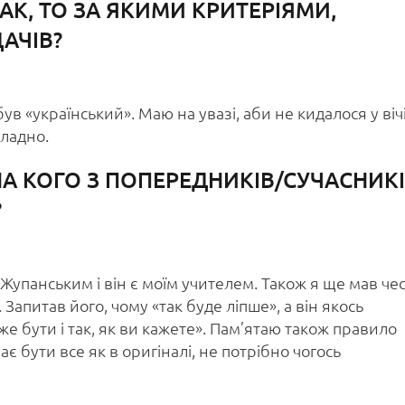
ТАК, ТО ЗА ЯКИМИ КРИТЕРІЯМИ,
АЧІВ?
в «український». Маю на увазі, аби не кидалося у вічі
кладно.
? НА КОГО З ПОПЕРЕДНИКІВ/СУЧАСНИК
?
Жупанським і він є моїм учителем. Також я ще мав че
Запитав його, чому «так буде ліпше», а він якось
оже бути і так, як ви кажете». Пам’ятаю також правило
є бути все як в оригіналі, не потрібно чогось