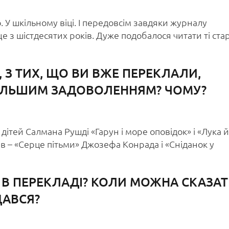
 У шкільному віці. І передовсім завдяки журналу
е з шістдесятих років. Дуже подобалося читати ті стар
, З ТИХ, ЩО ВИ ВЖЕ ПЕРЕКЛАЛИ,
ІЛЬШИМ ЗАДОВОЛЕННЯМ? ЧОМУ?
дітей Салмана Рушді «Гарун і море оповідок» і «Лука й
ів – «Серце пітьми» Джозефа Конрада і «Сніданок у
 В ПЕРЕКЛАДІ? КОЛИ МОЖНА СКАЗАТ
ДАВСЯ?