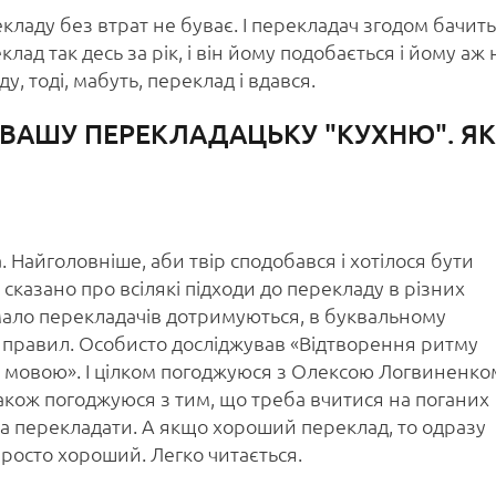
кладу без втрат не буває. І перекладач згодом бачить
еклад так десь за рік, і він йому подобається і йому аж 
у, тоді, мабуть, переклад і вдався.
О ВАШУ ПЕРЕКЛАДАЦЬКУ "КУХНЮ". ЯК
ма. Найголовніше, аби твір сподобався і хотілося бути
 сказано про всілякі підходи до перекладу в різних
 мало перекладачів дотримуються, в буквальному
их правил. Особисто досліджував «Відтворення ритму
 мовою». І цілком погоджуюся з Олексою Логвиненко
акож погоджуюся з тим, що треба вчитися на поганих
еба перекладати. А якщо хороший переклад, то одразу
Просто хороший. Легко читається.