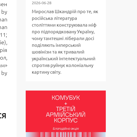
2026-06-28
зен
 by
Мирослав Шкандрій про те, як
російська література
man
століттями конструювала міф
man
про підпорядковану Україну,
11;
чому тамтешні ліберали досі
e),
поділяють імперський
рія
шовінізм та як тривалий
ол,
український інтелектуальний
ям»
спротив руйнує колоніальну
картину світу.
 by
СЯ