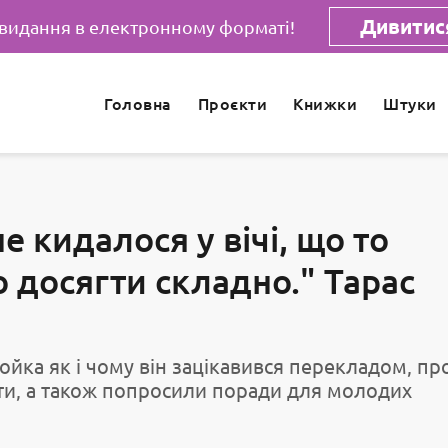
Дивитися
 видання в електронному форматі!
Головна
Проєкти
Книжки
Штуки
е кидалося у вічі, що то
 досягти складно." Тарас
йка як і чому він зацікавився перекладом, пр
ти, а також попросили поради для молодих