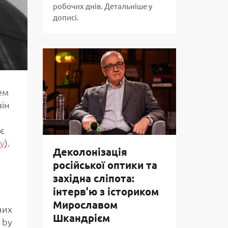
робочих днів. Детальніше у
дописі.
ем
він
є
у
).
Деколонізація
російської оптики та
західна сліпота:
інтерв’ю з істориком
Мирославом
них
Шкандрієм
 by