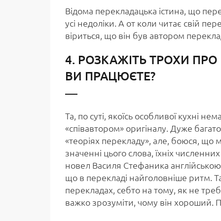
Відома перекладацька істина, що пере
усі недоліки. А от коли читає свій пер
віриться, що він був автором переклад
4. РОЗКАЖІТЬ ТРОХИ ПР
ВИ ПРАЦЮЄТЕ?
Та, по суті, якоїсь особливої кухні не
«співавтором» оригіналу. Дуже багато
«теоріях перекладу», але, боюся, що
значенні цього слова, їхніх численн
новел Василя Стефаника англійською
що в перекладі найголовніше ритм. Т
перекладах, себто на тому, як не тр
важко зрозуміти, чому він хороший. 