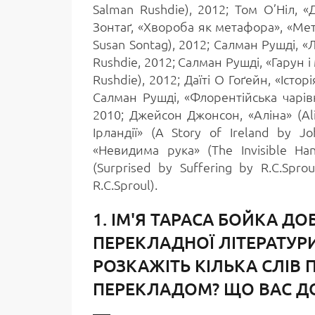
Salman Rushdie), 2012; Том О’Ніл, «
Зонтаґ, «Хвороба як метафора», «Мет
Susan Sontag), 2012; Салман Рушді, «Л
Rushdie, 2012; Салман Рушді, «Гарун і
Rushdie), 2012; Даїті О Гоґейн, «Історі
Салман Рушді, «Флорентійська чарівн
2010; Джейсон Джонсон, «Аліна» (Al
Ірландії» (A Story of Ireland by J
«Невидима рука» (The Invisible Han
(Surprised by Suffering by R.C.Spr
R.C.Sproul).
1. ІМ'Я ТАРАСА БОЙКА Д
ПЕРЕКЛАДНОЇ ЛІТЕРАТУР
РОЗКАЖІТЬ КІЛЬКА СЛІВ 
ПЕРЕКЛАДОМ? ЩО ВАС Д