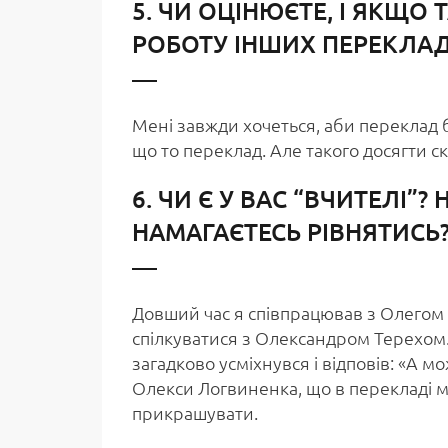
5. ЧИ ОЦІНЮЄТЕ, І ЯКЩО 
РОБОТУ ІНШИХ ПЕРЕКЛАД
Мені завжди хочеться, аби переклад бу
що то переклад. Але такого досягти с
6. ЧИ Є У ВАС “ВЧИТЕЛІ”
НАМАГАЄТЕСЬ РІВНЯТИСЬ
Довший час я співпрацював з Олегом 
спілкуватися з Олександром Терехом. 
загадково усміхнувся і відповів: «А м
Олекси Логвиненка, що в перекладі ма
прикрашувати.