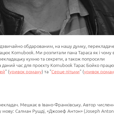
надзвичайно обдарованим, на нашу думку, перекладач
ацює Komubook. Ми розпитали пана Тараса як і чому 
рекладацьку кухню та секрети, а також попросили
а даний час для проєкту Komubook Тарас Бойко працю
вей
" (
уривок роману
) та "
Серце пітьми
" (
уривок роман
рекладач. Мешкає в Івано-Франківську. Автор числен
ку мову: Салман Рушді, «Джозеф Антон» (Joseph Anton