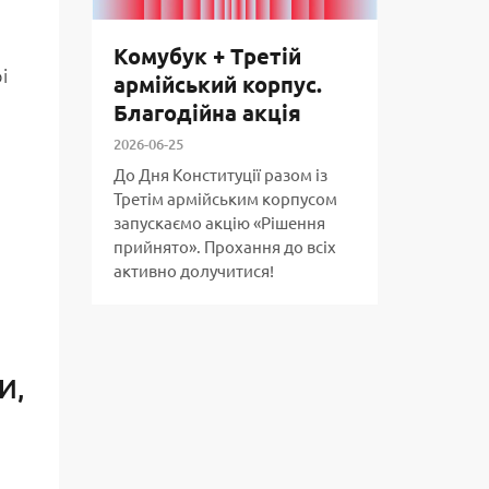
Комубук + Третій
і
армійський корпус.
Благодійна акція
2026-06-25
До Дня Конституції разом із
Третім армійським корпусом
запускаємо акцію «Рішення
прийнято». Прохання до всіх
активно долучитися!
И,