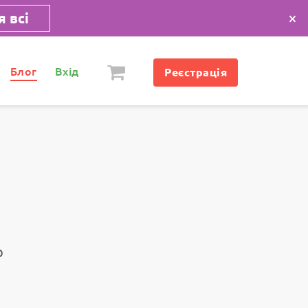
×
 всі
Блог
Вхід
Реєстрація
о