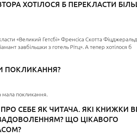
АВТОРА ХОТІЛОСЯ Б ПЕРЕКЛАСТИ БІЛ
класти «Великий Гетсбі» Френсіса Скотта Фіцджеральд
іамант завбільшки з готель Рітц». А тепер хотілося б
ЧИ ПОКЛИКАННЯ?
а мала покликання.
 ПРО СЕБЕ ЯК ЧИТАЧА. ЯКІ КНИЖКИ В
 ЗАДОВОЛЕННЯМ? ЩО ЦІКАВОГО
АСОМ?