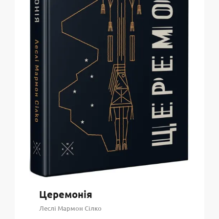
Церемонія
Леслі Мармон Сілко