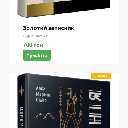
Золотий записник
Доріс Лессінґ
700 грн
Придбати
НОВИНКА