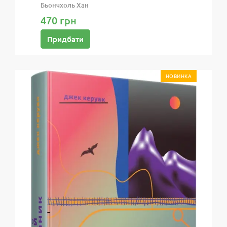
Бьончхоль Хан
470 грн
Придбати
НОВИНКА