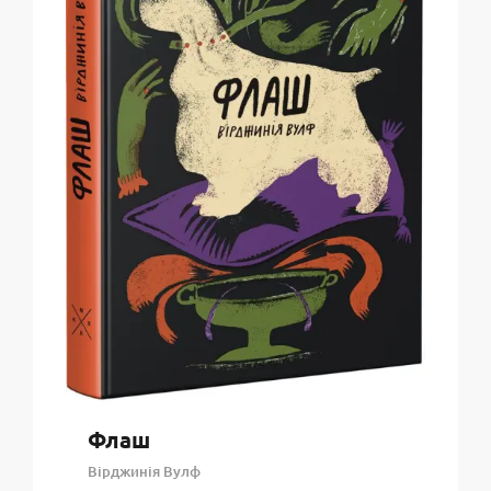
Флаш
Вірджинія Вулф