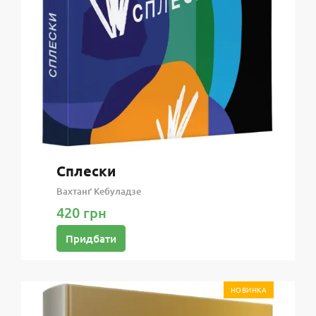
Сплески
Вахтанґ Кебуладзе
420 грн
Придбати
НОВИНКА