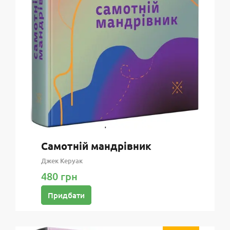
Самотній мандрівник
Джек Керуак
480 грн
Придбати