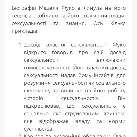
Біографія Мішеля Фуко вплинула на його
теорії, а особливо на його розуміння влади,
сексуальності та знання. Ось кілька
прикладів:
Досвід власної сексуальності: Фуко
відкрито говорив про свій досвід
сексуальності, включаючи
гомосексуальність. Його власний досвід
сексуальності надав йому інсайтів для
розуміння сексуальності як соціального
феномену та вплинув на його роботу
«Історія сексуальності». Він
підкреслював, що сексуальність є
соціально сконструйованим явищем,
яке відображає владу та норми
суспільства.
Кар'єра та академічні обов'язки: Фуко