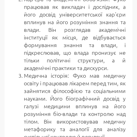
працював як викладач і дослідник, а
його досвід університетської кар'єри
вплинув на його розуміння знання та
влади. Він розглядав академічні
інституції як місця, де відбувається
формування знання та влади, і
підкреслював, що влада пронизує не
тільки політичні структури, а й
академічні практики та дискурси.
Медична історія: Фуко мав медичну
освіту і працював лікарем перед тим, як
зайнятися філософією та соціальними
науками. Його біографічний досвід у
галузі медицини вплинув на його
розуміння біо-влади та контролю над
тілом. Він використовував медичну
метафорику та аналогії для аналізу
суспільної контролю й регуляції.