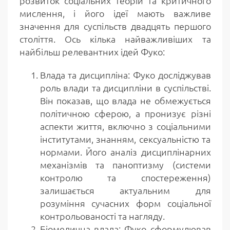
розвиток соціальних теорій та критичного
мислення, і його ідеї мають важливе
значення для суспільств двадцять першого
століття. Ось кілька найважливіших та
найбільш релевантних ідей Фуко:
Влада та дисципліна: Фуко досліджував
роль влади та дисципліни в суспільстві.
Він показав, що влада не обмежується
політичною сферою, а пронизує різні
аспекти життя, включно з соціальними
інститутами, знанням, сексуальністю та
нормами. Його аналіз дисциплінарних
механізмів та паноптизму (системи
контролю та спостереження)
залишається актуальним для
розуміння сучасних форм соціальної
контрольованості та нагляду.
Біомедична влада: Фуко сформулював