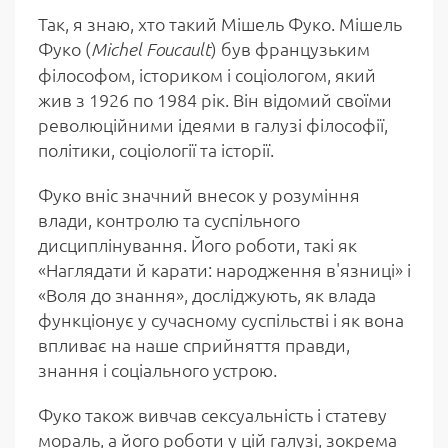
Так, я знаю, хто такий Мішель Фуко. Мішель
Фуко (
) був французьким
Michel Foucault
філософом, істориком і соціологом, який
жив з 1926 по 1984 рік. Він відомий своїми
революційними ідеями в галузі філософії,
політики, соціології та історії.
Фуко вніс значний внесок у розуміння
влади, контролю та суспільного
дисциплінування. Його роботи, такі як
«Наглядати й карати: народження в'язниці» і
«Воля до знання», досліджують, як влада
функціонує у сучасному суспільстві і як вона
впливає на наше сприйняття правди,
знання і соціального устрою.
Фуко також вивчав сексуальність і статеву
мораль, а його роботи у цій галузі, зокрема