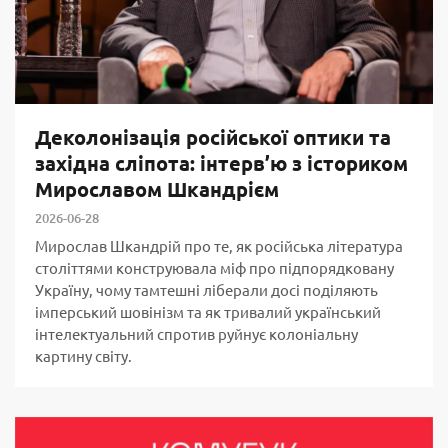
Деколонізація російської оптики та
західна сліпота: інтерв’ю з істориком
Мирославом Шкандрієм
2026-06-28
Мирослав Шкандрій про те, як російська література
століттями конструювала міф про підпорядковану
Україну, чому тамтешні ліберали досі поділяють
імперський шовінізм та як тривалий український
інтелектуальний спротив руйнує колоніальну
картину світу.