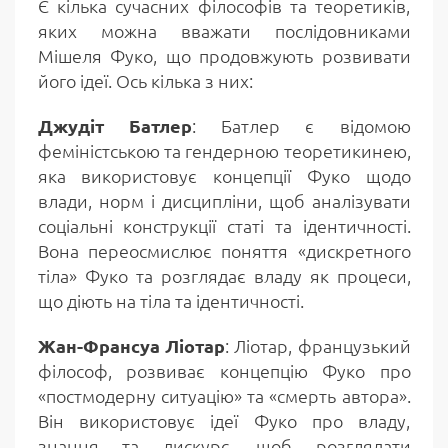
Є кілька сучасних філософів та теоретиків,
яких можна вважати послідовниками
Мішеля Фуко, що продовжують розвивати
його ідеї. Ось кілька з них:
Джудіт Батлер
: Батлер є відомою
феміністською та гендерною теоретикинею,
яка використовує концепції Фуко щодо
влади, норм і дисципліни, щоб аналізувати
соціальні конструкції статі та ідентичності.
Вона переосмислює поняття «дискретного
тіла» Фуко та розглядає владу як процеси,
що діють на тіла та ідентичності.
Жан-Франсуа Ліотар
: Ліотар, французький
філософ, розвиває концепцію Фуко про
«постмодерну ситуацію» та «смерть автора».
Він використовує ідеї Фуко про владу,
знання та дискурс, щоб розглядати