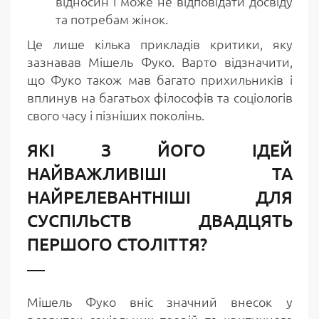
відносин і може не відповідати досвіду
та потребам жінок.
Це лише кілька прикладів критики, яку
зазнавав Мішель Фуко. Варто відзначити,
що Фуко також мав багато прихильників і
вплинув на багатьох філософів та соціологів
свого часу і пізніших поколінь.
ЯКІ З ЙОГО ІДЕЙ
НАЙВАЖЛИВІШІ ТА
НАЙРЕЛЕВАНТНІШІ ДЛЯ
СУСПІЛЬСТВ ДВАДЦЯТЬ
ПЕРШОГО СТОЛІТТЯ?
Мішель Фуко вніс значний внесок у