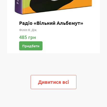
Радіо «Вільний Альбемут»
Філіп К. Дік
485 грн
Придбати
Дивитися всi