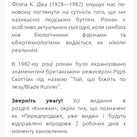
Філіпа К. Діка (1928—1982) змушує нас по-
новому поглянути на сутність того, що ми
називаємо людським буттям. Роман є
особливо актуальним сьогодні, коли симбіоз
між біологічними формами та
кібертехнологіями видається як ніколи
реальним.
В 1982-му році роман було екранізовано
знаменитим британським режисером Рідлі
Скоттом під назвою "Той, що біжить по
лезу/Blade Runner".
Зверніть увагу!
Усі видання в
розділі «Книжки», окрім тих, що позначені
як «Передпродаж», уже видані і будуть
відправлені впродовж 2 робочих днів з
моменту замовлення.