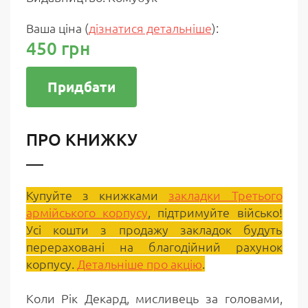
Ваша ціна
(
дізнатися детальніше
)
:
450 грн
Придбати
ПРО КНИЖКУ
Купуйте з книжками
закладки Третього
армійського корпусу
, підтримуйте військо!
Усі кошти з продажу закладок будуть
перераховані на благодійний рахунок
корпусу.
Детальніше про акцію
.
Коли Рік Декард, мисливець за головами,