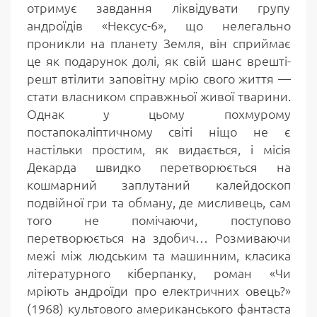
отримує завдання ліквідувати групу
андроїдів «Нексус-6», що нелегально
проникли на планету Земля, він сприймає
це як подарунок долі, як свій шанс врешті-
решт втілити заповітну мрію свого життя —
стати власником справжньої живої тварини.
Однак у цьому похмурому
постапокаліптичному світі ніщо не є
настільки простим, як видається, і місія
Декарда швидко перетворюється на
кошмарний заплутаний калейдоскоп
подвійної гри та обману, де мисливець, сам
того не помічаючи, поступово
перетворюється на здобич… Розмиваючи
межі між людським та машинним, класика
літературного кіберпанку, роман «Чи
мріють андроїди про електричних овець?»
(1968) культового американського фантаста