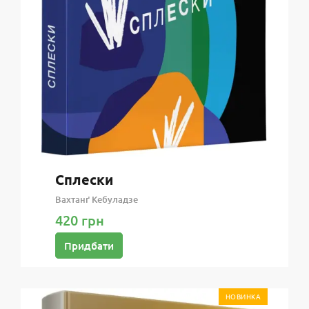
Сплески
Вахтанґ Кебуладзе
420 грн
Придбати
НОВИНКА