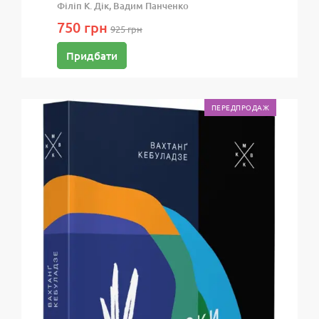
Філіп К. Дік, Вадим Панченко
750 грн
925 грн
Придбати
ПЕРЕДПРОДАЖ