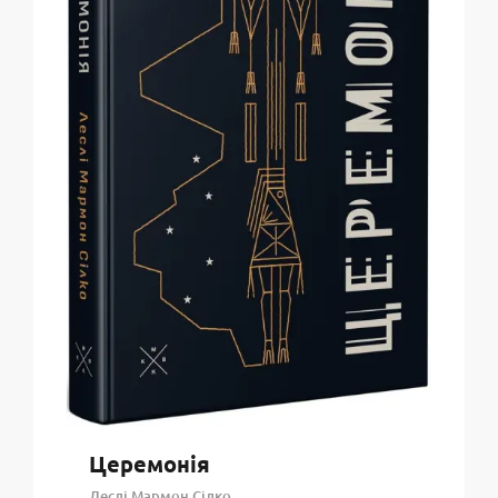
Церемонія
Леслі Мармон Сілко