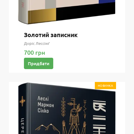
Золотий записник
Доріс Лессінґ
700 грн
Придбати
НОВИНКА