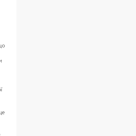
що
и
ї
це
О