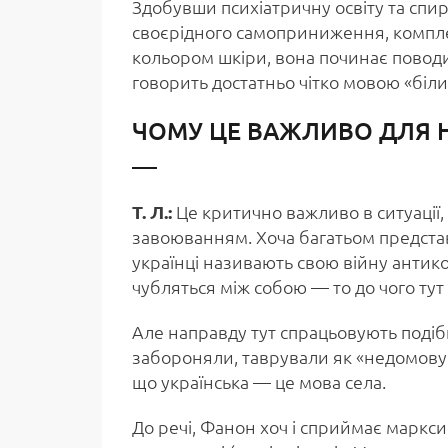
Здобувши психіатричну освіту та сп
своєрідного самоприниження, компле
кольором шкіри, вона починає поводит
говорить достатньо чітко мовою «біли
ЧОМУ ЦЕ ВАЖЛИВО ДЛЯ Н
Т. Л.:
Це критично важливо в ситуації,
завоюванням. Хоча багатьом предста
українці називають свою війну антик
чубляться між собою — то до чого тут 
Але направду тут спрацьовують подібн
забороняли, таврували як «недомову»,
що українська — це мова села.
До речі, Фанон хоч і сприймає маркси