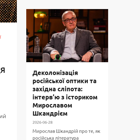
и
ЦЯ
Деколонізація
російської оптики та
західна сліпота:
інтерв’ю з істориком
Мирославом
Шкандрієм
кий
2026-06-28
Мирослав Шкандрій про те, як
російська література