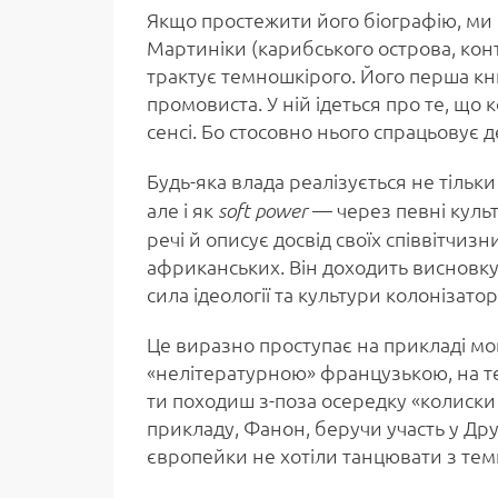
Якщо простежити його біографію, ми 
Мартиніки (карибського острова, конт
трактує темношкірого. Його перша кн
промовиста. У ній ідеться про те, щ
сенсі. Бо стосовно нього спрацьовує 
Будь-яка влада реалізується не тільки
але і як
— через певні культу
soft power
речі й описує досвід своїх співвітчиз
африканських. Він доходить висновку
сила ідеології та культури колонізатор
Це виразно проступає на прикладі м
«нелітературною» французькою, на те
ти походиш з-поза осередку «колиски 
прикладу, Фанон, беручи участь у Другі
європейки не хотіли танцювати з тем