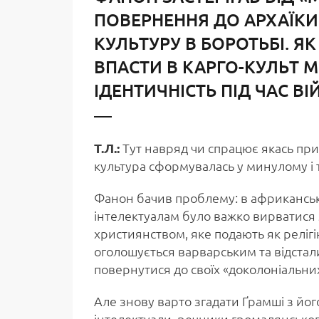
ПОВЕРНЕННЯ ДО АРХАЇКИ
КУЛЬТУРУ В БОРОТЬБІ. Я
ВПАСТИ В КАРГО-КУЛЬТ 
ІДЕНТИЧНІСТЬ ПІД ЧАС ВІ
Т.Л.:
Тут навряд чи спрацює якась при
культура сформувалась у минулому і т
Фанон бачив проблему: в африканськи
інтелектуалам було важко вирватися 
християнством, яке подають як релігію
оголошується варварським та відстали
повернутися до своїх «доколоніальних»
Але знову варто згадати Ґрамші з його
інтелектуали, речники громадянськог