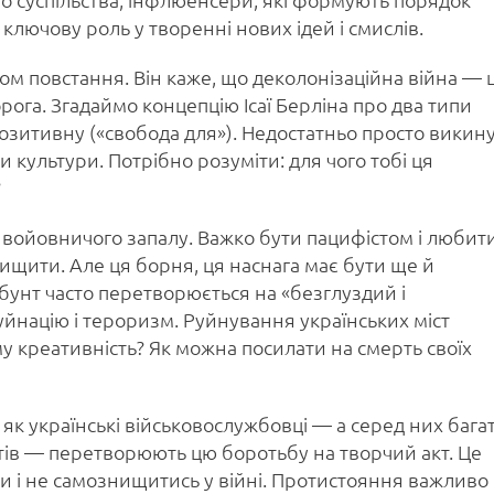
ключову роль у творенні нових ідей і смислів.
м повстання. Він каже, що деколонізаційна війна — 
рога. Згадаймо концепцію Ісаї Берліна про два типи
 позитивну («свобода для»). Недостатньо просто викин
и культури. Потрібно розуміти: для чого тобі ця
?
з войовничого запалу. Важко бути пацифістом і любит
нищити. Але ця борня, ця наснага має бути ще й
бунт часто перетворюється на «безглуздий і
йнацію і тероризм. Руйнування українських міст
у креативність? Як можна посилати на смерть своїх
як українські військовослужбовці — а серед них бага
стів — перетворюють цю боротьбу на творчий акт. Це
ти і не самознищитись у війні. Протистояння важливо