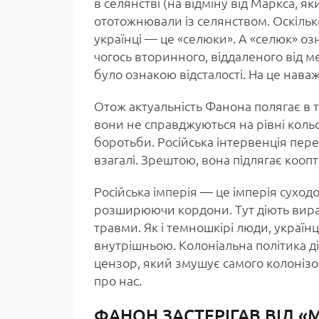
в селянстві (на відміну від Маркса, я
ототожнювали із селянством. Оскільки
українці — це «селюки». А «селюк» озн
чогось вторинного, віддаленого від м
було ознакою відсталості. На це нава
Отож актуальність Фанона полягає в т
вони не справджуються на рівні кольо
боротьби. Російська інтервенція перед
взагалі. Зрештою, вона підлягає кооп
Російська імперія — це імперія суходол
розширюючи кордони. Тут діють вира
травми. Як і темношкірі люди, україн
внутрішньою. Колоніальна політика ді
цензор, який змушує самого колоніз
про нас.
ФАНОН ЗАСТЕРІГАВ ВІД «