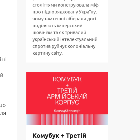
століттями конструювала міф
про підпорядковану Україну,
чому тамтешні ліберали досі
поділяють імперський
шовінізм та як тривалий
український інтелектуальний
спротив руйнує колоніальну
картину світу.
 ці
 й
 що
Для
Комубук + Третій