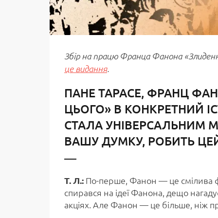
Збір на працю Франца Фанона «Злиденні
це видання
.
ПАНЕ ТАРАСЕ, ФРАНЦ ФА
ЦЬОГО» В КОНКРЕТНИЙ І
СТАЛА УНІВЕРСАЛЬНИМ М
ВАШУ ДУМКУ, РОБИТЬ ЦЕ
Т. Л.:
По-перше, Фанон — це смілива ф
спирався на ідеї Фанона, дещо нагадує
акціях. Але Фанон — це більше, ніж пр