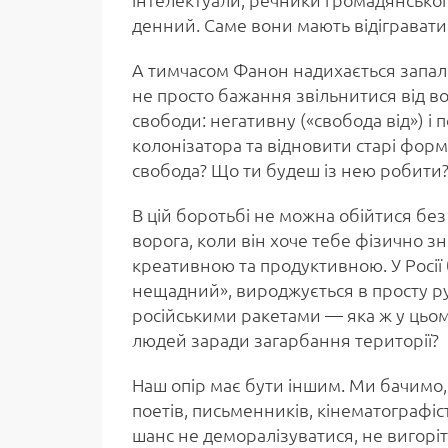
денний. Саме вони мають відігравати 
А тимчасом Фанон надихається запало
не просто бажання звільнитися від во
свободи: негативну («свобода від») і
колонізатора та відновити старі форм
свобода? Що ти будеш із нею робити
В цій боротьбі не можна обійтися бе
ворога, коли він хоче тебе фізично з
креативною та продуктивною. У Росії 
нещадний», вироджується в просту ру
російськими ракетами — яка ж у цьом
людей заради загарбання території?
Наш опір має бути іншим. Ми бачимо, 
поетів, письменників, кінематографі
шанс не деморалізуватися, не вигорі