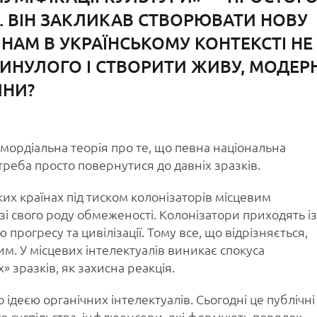
. ВІН ЗАКЛИКАВ СТВОРЮВАТИ НОВУ
К НАМ В УКРАЇНСЬКОМУ КОНТЕКСТІ НЕ
МИНУЛОГО І СТВОРИТИ ЖИВУ, МОДЕР
ЙНИ?
мордіальна теорія про те, що певна національна
реба просто повернутися до давніх зразків.
х країнах під тиском колонізаторів місцевим
зі свого роду обмеженості. Колонізатори приходять із
 прогресу та цивілізації. Тому все, що відрізняється,
м. У місцевих інтелектуалів виникає спокуса
 зразків, як захисна реакція.
 ідеєю органічних інтелектуалів. Сьогодні це публічні
о суспільства, інфлюенсери, які формують порядок