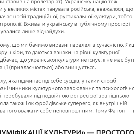
кий ставив на пролетаріат). Українську націю теж
 у великих містах панувала російська, вважалося, що
ачає носій традиційної, рустикальної культури, тобто
етрополії. Вживати українську в публічному просторі
жувалися лише відчайдухи.
ому, що ми бачимо виразні паралелі з сучасністю. Як
ру шкіри, то даються взнаки на рівні культурної
бачає, що української культури не існує: її не має бут
тації (привласнюється) або знищується.
у, яка підминає під себе сусідів, у такий спосіб
зні чинники культурного завоювання та психологічно
ці перебували під подвійною репресією: зовнішньою і
яла також і як фройдівське суперего, як внутрішній
ованого вважати себе неповноцінним. Тому Фанон — 
МУМІФІКАЦІЇ КУЛЬТУРИ» — ПРОСТОГ