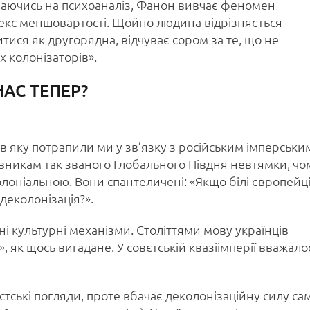
ираючись на психоаналіз, Фанон вивчає феномен
кс меншовартості. Щойно людина відрізняється
ися як другорядна, відчуває сором за те, що не
х колонізаторів».
АС ТЕПЕР?
 в яку потрапили ми у зв’язку з російським імперськи
вникам так званого Глобального Півдня невтямки, чо
олоніальною. Вони спантеличені: «Якщо білі європейц
деколонізація?».
і культурні механізми. Століттями мову українців
 як щось вигадане. У совєтській квазіімперії вважало
стські погляди, проте вбачає деколонізаційну силу са