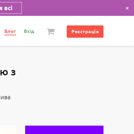
×
 всі
Блог
Вхід
Реєстрація
’ю з
лива