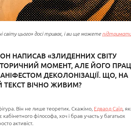
 світу цього» досі триває, і ви ще можете
підтримат
НОН НАПИСАВ «ЗЛИДЕННИХ СВІТУ
СТОРИЧНИЙ МОМЕНТ, АЛЕ ЙОГО ПРА
АНІФЕСТОМ ДЕКОЛОНІЗАЦІЇ. ЩО, НА
Й ТЕКСТ ВІЧНО ЖИВИМ?
ігура. Він не лише теоретик. Скажімо,
Едвард Саїд
, я
 кабінетного філософа, хоч і брав участь у багатьох
осто активіст.