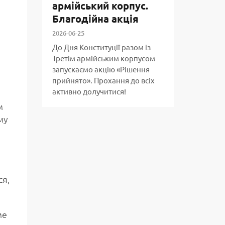
армійський корпус.
Благодійна акція
2026-06-25
До Дня Конституції разом із
Третім армійським корпусом
запускаємо акцію «Рішення
прийнято». Прохання до всіх
активно долучитися!
м
му
і
ся,
ме