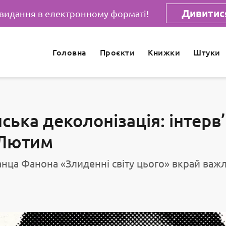
Дивитися
 видання в електронному форматі!
Головна
Проєкти
Книжки
Штуки
ська деколонізація: інтерв
 Лютим
анца Фанона «Злиденні світу цього» вкрай важ