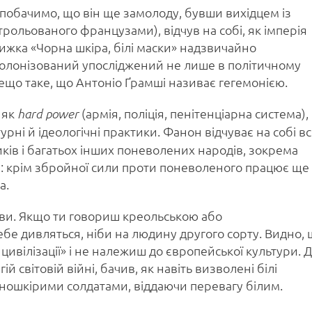
побачимо, що він ще замолоду, бувши вихідцем із
рольованого французами), відчув на собі, як імперія
ижка «Чорна шкіра, білі маски» надзвичайно
о колонізований упосліджений не лише в політичному
дещо таке, що Антоніо Ґрамші називає гегемонією.
 як
(армія, поліція, пенітенціарна система),
hard power
рні й ідеологічні практики. Фанон відчуває на собі всі
ників і багатьох інших поневолених народів, зокрема
: крім збройної сили проти поневоленого працює ще
а.
ови. Якщо ти говориш креольською або
бе дивляться, ніби на людину другого сорту. Видно,
цивілізації» і не належиш до європейської культури. 
й світовій війні, бачив, як навіть визволені білі
ношкірими солдатами, віддаючи перевагу білим.