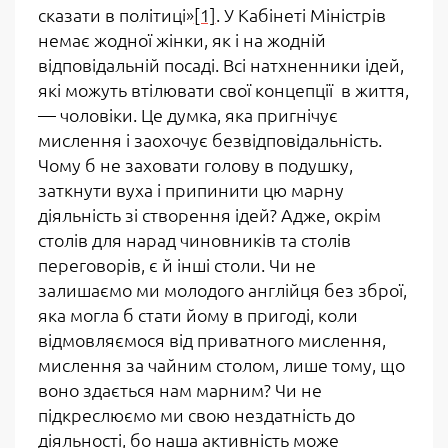
сказати в політиці»
[1]
. У Кабінеті Міністрів
немає жодної жінки, як і на жодній
відповідальній посаді. Всі натхненники ідей,
які можуть втілювати свої концепції в життя,
— чоловіки. Це думка, яка пригнічує
мислення і заохочує безвідповідальність.
Чому б не заховати голову в подушку,
заткнути вуха і припинити цю марну
діяльність зі створення ідей? Адже, окрім
столів для нарад чиновників та столів
переговорів, є й інші столи. Чи не
залишаємо ми молодого англійця без зброї,
яка могла б стати йому в пригоді, коли
відмовляємося від приватного мислення,
мислення за чайним столом, лише тому, що
воно здається нам марним? Чи не
підкреслюємо ми свою нездатність до
діяльності, бо наша активність може