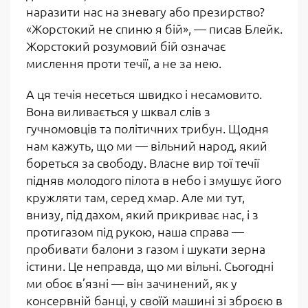
наразити нас на зневагу або презирство?
«Жорстокий не спиню я бій», — писав Блейк.
Жорстокий розумовий бій означає
мислення проти течії, а не за нею.
А ця течія несеться швидко і несамовито.
Вона виливається у шквал слів з
гучномовців та політичних трибун. Щодня
нам кажуть, що ми — вільний народ, який
бореться за свободу. Власне вир тої течії
підняв молодого пілота в небо і змушує його
кружляти там, серед хмар. Але ми тут,
внизу, під дахом, який прикриває нас, і з
протигазом під рукою, наша справа —
пробивати балони з газом і шукати зерна
істини. Це неправда, що ми вільні. Сьогодні
ми обоє в’язні — він зачинений, як у
консервній банці, у своїй машині зі зброєю в