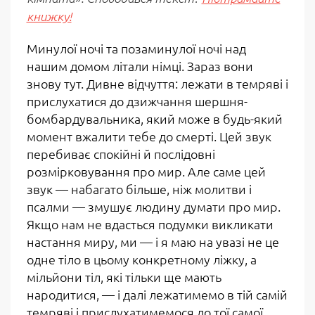
книжку!
Минулої ночі та позаминулої ночі над
нашим домом літали німці. Зараз вони
знову тут. Дивне відчуття: лежати в темряві і
прислухатися до дзижчання шершня-
бомбардувальника, який може в будь-який
момент вжалити тебе до смерті. Цей звук
перебиває спокійні й послідовні
розмірковування про мир. Але саме цей
звук — набагато більше, ніж молитви і
псалми — змушує людину думати про мир.
Якщо нам не вдасться подумки викликати
настання миру, ми — і я маю на увазі не це
одне тіло в цьому конкретному ліжку, а
мільйони тіл, які тільки ще мають
народитися, — і далі лежатимемо в тій самій
темряві і прислухатимемося до тої самої