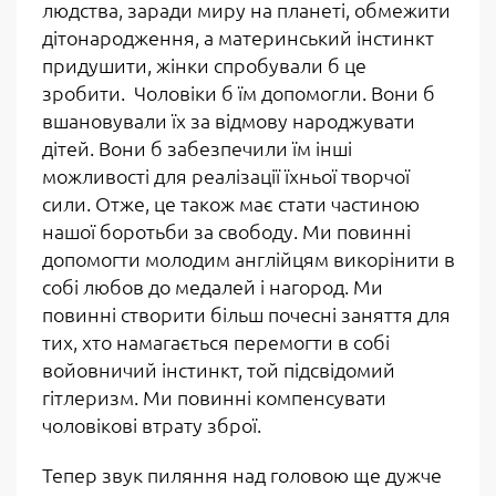
людства, заради миру на планеті, обмежити
дітонародження, а материнський інстинкт
придушити, жінки спробували б це
зробити. Чоловіки б їм допомогли. Вони б
вшановували їх за відмову народжувати
дітей. Вони б забезпечили їм інші
можливості для реалізації їхньої творчої
сили. Отже, це також має стати частиною
нашої боротьби за свободу. Ми повинні
допомогти молодим англійцям викорінити в
собі любов до медалей і нагород. Ми
повинні створити більш почесні заняття для
тих, хто намагається перемогти в собі
войовничий інстинкт, той підсвідомий
гітлеризм. Ми повинні компенсувати
чоловікові втрату зброї.
Тепер звук пиляння над головою ще дужче