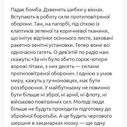
Падає бомба. Дзвенять шибки у вікнах.
Вступають в роботу сили протиповітряної
оборони. Там, на пагорбі, під сіткою із
клаптиків зеленої та коричневої тканини,
що імітує відтінки осіннього листя, заховані
ракетно-зенітні установки. Тепер вони всі
одночасно гатять. О дев’ятій по радіо нам
скажуть: «За ніч було збито сорок чотири
ворожі літаки, з них десять — силами
протиповітряної оборони
»
. І однією з умов
миру, кажуть у гучномовцях, має бути
роззброєння. У майбутньому не повинно
бути більше ні зброї, ні армії, ні флоту, ні
військово-повітряних сил. Молоді люди
більше не будуть проходити підготовку до
збройної боротьби. А це будить чергового
шершня в закамарках мозку — ще одну