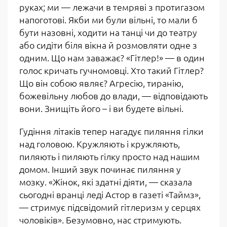
руках; ми — лежачи в темряві з протигазом
напоготові. Якби ми були вільні, то мали б
бути назовні, ходити на танці чи до театру
або сидіти біля вікна й розмовляти одне з
одним. Що нам заважає? «Гітлер!» — в один
голос кричать гучномовці. Хто такий Гітлер?
Що він собою являє? Агресію, тиранію,
божевільну любов до влади, — відповідають
вони. Знищіть його – і ви будете вільні.
Гудіння літаків тепер нагадує пиляння гілки
над головою. Кружляють і кружляють,
пиляють і пиляють гілку просто над нашим
домом. Інший звук починає пиляння у
мозку. «Жінок, які здатні діяти, — сказала
сьогодні вранці леді Астор в газеті «Таймз»,
— стримує підсвідомий гітлеризм у серцях
чоловіків». Безумовно, нас стримують.