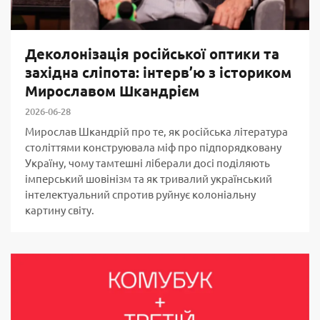
Деколонізація російської оптики та
західна сліпота: інтерв’ю з істориком
Мирославом Шкандрієм
2026-06-28
Мирослав Шкандрій про те, як російська література
століттями конструювала міф про підпорядковану
Україну, чому тамтешні ліберали досі поділяють
імперський шовінізм та як тривалий український
інтелектуальний спротив руйнує колоніальну
картину світу.