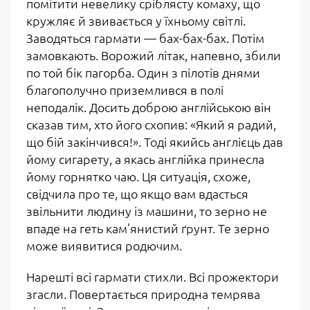
помітити невелику сріблясту комаху, що
кружляє й звивається у їхньому світлі.
Заводяться гармати — бах-бах-бах. Потім
замовкають. Ворожий літак, напевно, збили
по той бік пагорба. Один з пілотів днями
благополучно приземлився в полі
неподалік. Досить доброю англійською він
сказав тим, хто його схопив: «Який я радий,
що бій закінчився!». Тоді якийсь англієць дав
йому сигарету, а якась англійка принесла
йому горнятко чаю. Ця ситуація, схоже,
свідчила про те, що якщо вам вдасться
звільнити людину із машини, то зерно не
впаде на геть кам’янистий ґрунт. Те зерно
може виявитися родючим.
Нарешті всі гармати стихли. Всі прожектори
згасли. Повертається природна темрява