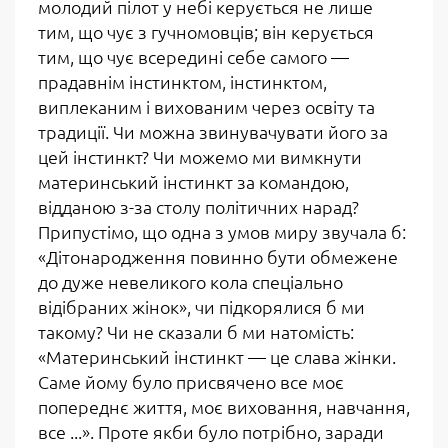
молодий пілот у небі керується не лише
тим, що чує з гучномовців; він керується
тим, що чує всередині себе самого —
прадавнім інстинктом, інстинктом,
виплеканим і вихованим через освіту та
традиції. Чи можна звинувачувати його за
цей інстинкт? Чи можемо ми вимкнути
материнський інстинкт за командою,
відданою з-за столу політичних нарад?
Припустімо, що одна з умов миру звучала б:
«Дітонародження повинно бути обмежене
до дуже невеликого кола спеціально
відібраних жінок», чи підкорялися б ми
такому? Чи не сказали б ми натомість:
«Материнський інстинкт — це слава жінки.
Саме йому було присвячено все моє
попереднє життя, моє виховання, навчання,
все ...». Проте якби було потрібно, заради