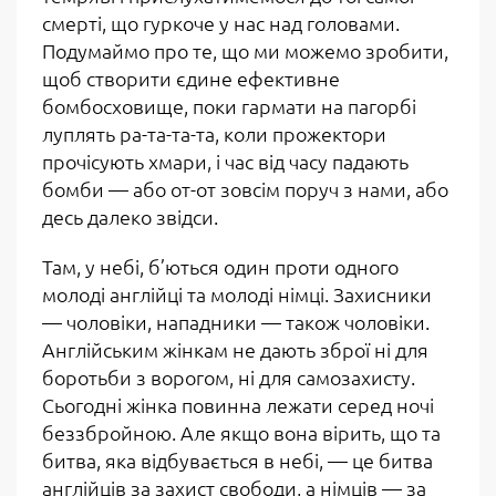
смерті, що гуркоче у нас над головами.
Подумаймо про те, що ми можемо зробити,
щоб створити єдине ефективне
бомбосховище, поки гармати на пагорбі
луплять ра-та-та-та, коли прожектори
прочісують хмари, і час від часу падають
бомби — або от-от зовсім поруч з нами, або
десь далеко звідси.
Там, у небі, б’ються один проти одного
молоді англійці та молоді німці. Захисники
— чоловіки, нападники — також чоловіки.
Англійським жінкам не дають зброї ні для
боротьби з ворогом, ні для самозахисту.
Сьогодні жінка повинна лежати серед ночі
беззбройною. Але якщо вона вірить, що та
битва, яка відбувається в небі, — це битва
англійців за захист свободи, а німців — за