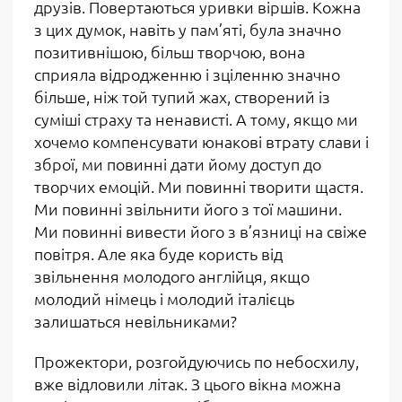
друзів. Повертаються уривки віршів. Кожна
з цих думок, навіть у пам’яті, була значно
позитивнішою, більш творчою, вона
сприяла відродженню і зціленню значно
більше, ніж той тупий жах, створений із
суміші страху та ненависті. А тому, якщо ми
хочемо компенсувати юнакові втрату слави і
зброї, ми повинні дати йому доступ до
творчих емоцій. Ми повинні творити щастя.
Ми повинні звільнити його з тої машини.
Ми повинні вивести його з в’язниці на свіже
повітря. Але яка буде користь від
звільнення молодого англійця, якщо
молодий німець і молодий італієць
залишаться невільниками?
Прожектори, розгойдуючись по небосхилу,
вже відловили літак. З цього вікна можна