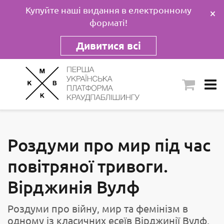
Купуйте наші видання в електронному
×
форматі!
Дивитися всі
Роздуми про мир під час
повітряної тривоги.
Вірджинія Вулф
Роздуми про війну, мир та фемінізм в
одному із класичних есеїв Вірджинії Вулф,