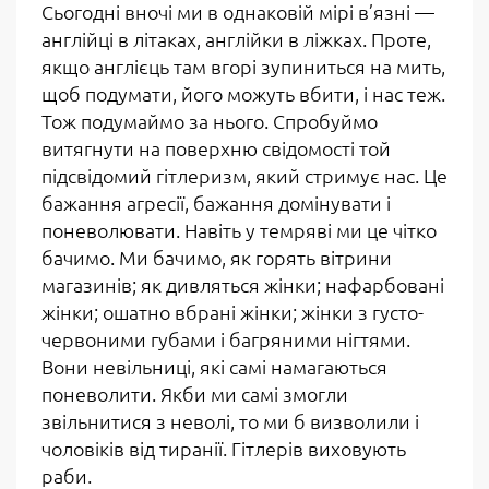
Сьогодні вночі ми в однаковій мірі в’язні —
англійці в літаках, англійки в ліжках. Проте,
якщо англієць там вгорі зупиниться на мить,
щоб подумати, його можуть вбити, і нас теж.
Тож подумаймо за нього. Спробуймо
витягнути на поверхню свідомості той
підсвідомий гітлеризм, який стримує нас. Це
бажання агресії, бажання домінувати і
поневолювати. Навіть у темряві ми це чітко
бачимо. Ми бачимо, як горять вітрини
магазинів; як дивляться жінки; нафарбовані
жінки; ошатно вбрані жінки; жінки з густо-
червоними губами і багряними нігтями.
Вони невільниці, які самі намагаються
поневолити. Якби ми самі змогли
звільнитися з неволі, то ми б визволили і
чоловіків від тиранії. Гітлерів виховують
раби.