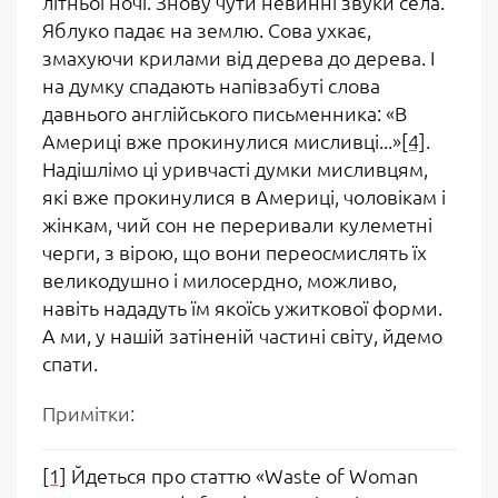
літньої ночі. Знову чути невинні звуки села.
Яблуко падає на землю. Сова ухкає,
змахуючи крилами від дерева до дерева. І
на думку спадають напівзабуті слова
давнього англійського письменника: «В
Америці вже прокинулися мисливці...»
[4]
.
Надішлімо ці уривчасті думки мисливцям,
які вже прокинулися в Америці, чоловікам і
жінкам, чий сон не переривали кулеметні
черги, з вірою, що вони переосмислять їх
великодушно і милосердно, можливо,
навіть нададуть їм якоїсь ужиткової форми.
А ми, у нашій затіненій частині світу, йдемо
спати
.
Примітки:
[1]
Йдеться про статтю «
Waste
of
Woman