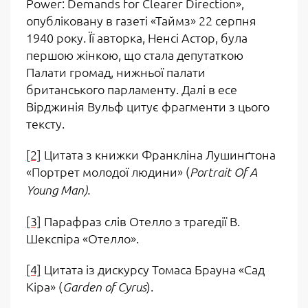
Power
:
Demands
for
Clearer
Direction
»,
опубліковану в газеті «Таймз» 22 серпня
1940 року. Її авторка, Ненсі Астор, була
першою жінкою, що стала депутаткою
Палати громад, нижньої палати
британського парламенту. Далі в есе
Вірджинія Вульф цитує фрагменти з цього
тексту.
[2]
Цитата з книжки Франкліна Лушинґтона
«Портрет молодої людини» (
Portrait
Of
A
Young
Man
).
[3]
Парафраз слів Отелло з трагедії В.
Шекспіра «Отелло».
[4]
Цитата із дискурсу Томаса Брауна «Сад
Кіра» (
).
Garden
of
Cyrus