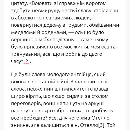
цитату. «Воювати зі справжнім ворогом,
здобути невмирущу честь і славу, стріляючи
в абсолютно незнайомих людей, і
повернутися додому з грудьми, обвішаними
медалями й орденами, — ось що було
вершиною моїх сподівань. ... саме цьому
було присвячено все моє життя, моя освіта,
тренування, все, що я робив до цього
часу»
[2]
.
Це були слова молодого англійця, який
воював в останній війні. Зважаючи на ці
слова, невже нинішні мислителі справді
щиро вірять, що якщо, сидячи за столом
переговорів, вони напишуть на аркуші
паперу слово «роззброєння», то зроблять
все необхідне? Усе, для чого жив Отелло,
зникне, але залишиться він, Отелло
[3]
. Той