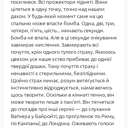
посилився. Всі прожектори підняті. Вони
ціляться в одну точку, точно над нашим
дахом. У будь-який момент саме на цю
спальню може впасти бомба. Одна, дві, три,
чотири, п’ять, шість... минають секунди.
Бомба не впала. Але в ці секунди очікування
завмирає мислення. Завмирають всі
почуття, крім одного тупого страху. Якимось
цвяхом усе наше єство прибиває до однієї
твердої дошки. Тому почуття страху і
ненависті є стерильними, безплідними.
Щойно страх минає, розум витягується й
інстинктивно відроджується, намагаючись
щось творити. Оскільки в кімнаті темно, він
може творити лише з пам’яті. Він тягнеться
до спогадів про інші серпні — до слухання
Ваґнера у Байройті; до прогулянок по Риму,
по Кампаньї; до Лондона. Оживають голоси