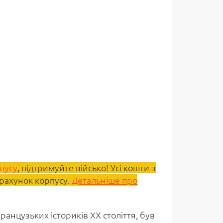
пусу
, підтримуйте військо! Усі кошти з
 рахунок корпусу.
Детальніше про
анцузьких істориків ХХ століття, був