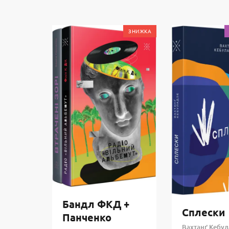
ЗНИЖКА
Бандл ФКД +
Сплески
Панченко
Вахтанґ Кебул