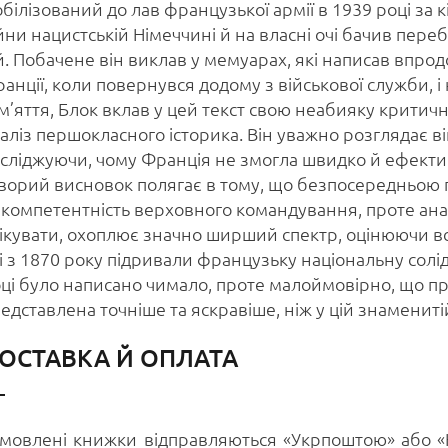
білізований до лав французької армії в 1939 році за 
йни нацистській Німеччині й на власні очі бачив пере
й. Побачене він виклав у мемуарах, які написав впрод
анції, коли повернувся додому з військової служби, 
м’яття, Блок вклав у цей текст свою неабияку критич
аліз першокласного історика. Він уважно розглядає вій
сліджуючи, чому Франція не змогла швидко й ефектив
ворий висновок полягає в тому, що безпосередньою
компетентність верховного командування, проте аналі
ікувати, охоплює значно ширший спектр, оцінюючи всі ф
і з 1870 року підривали французьку національну солі
ці було написано чимало, проте малоймовірно, що пра
едставлена точніше та яскравіше, ніж у цій знамениті
ОСТАВКА Й ОПЛАТА
мовлені книжки відправляються «Укрпоштою» або 