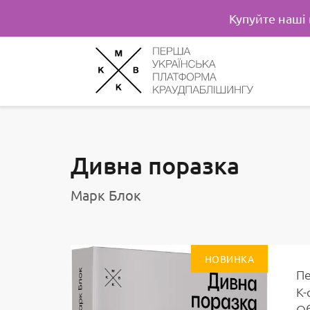
Купуйте наші
Дивна поразка
Марк Блок
НОВИНКА
Пе
К-
Об