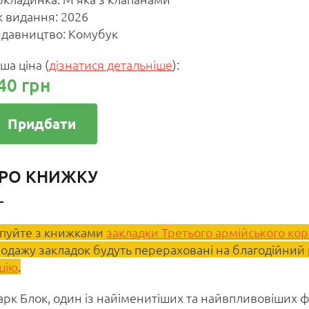
к видання: 2026
давництво: Комубук
ша ціна
(
дізнатися детальніше
)
:
40 грн
Придбати
РО КНИЖКУ
пуйте з книжками
закладки Третього армійського кор
одажу закладок будуть перераховані на благодійний
цію
.
рк Блок, один із найіменитіших та найвпливовіших фр