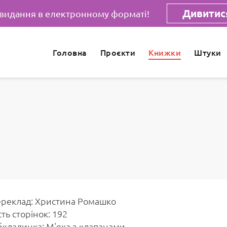
Дивитися
 видання в електронному форматі!
Головна
Проєкти
Книжки
Штуки
реклад: Христина Ромашко
сть сторінок: 192
кладинка: М'яка з клапанами