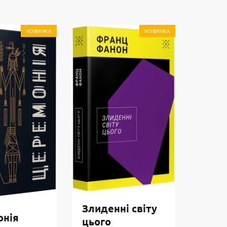
НОВИНКА
НОВИНКА
Злиденні світу
онія
цього