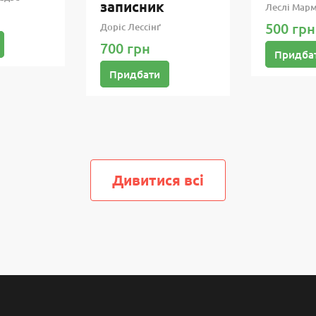
записник
Леслі Марм
500 грн
Доріс Лессінґ
700 грн
Придба
Придбати
Дивитися всi