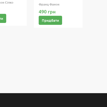
он Сілко
Франц Фанон
490 грн
ти
Придбати