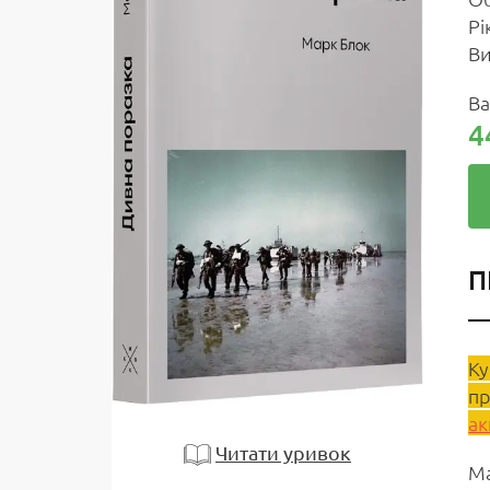
Рi
Ви
Ва
4
П
Ку
пр
ак
Читати уривок
Ма