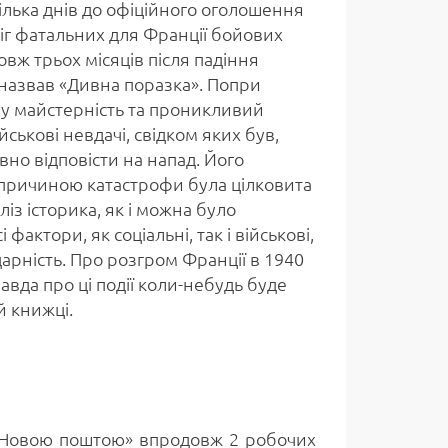
кілька днів до офіційного оголошення
біг фатальних для Франції бойових
овж трьох місяців після падіння
і назвав «Дивна поразка». Попри
ну майстерність та проникливий
ськові невдачі, свідком яких був,
но відповісти на напад. Його
 причиною катастрофи була цілковита
з історика, як і можна було
актори, як соціальні, так і військові,
дарність. Про розгром Франції в 1940
вда про ці події коли-небудь буде
й книжці.
«Новою поштою» впродовж 2 робочих