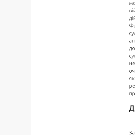
мо
ві
ді
Фр
су
ан
до
су
не
оч
як
ро
пр
Д
За