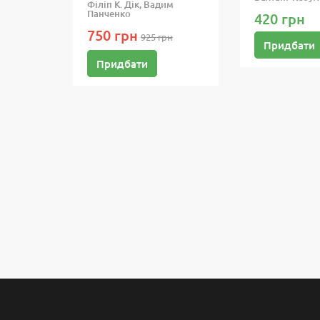
Філіп К. Дік, Вадим
Панченко
420 грн
750 грн
925 грн
Придбати
Придбати