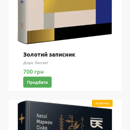
Золотий записник
Доріс Лессінґ
700 грн
Придбати
НОВИНКА