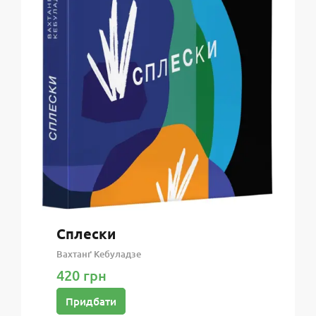
Сплески
Вахтанґ Кебуладзе
420 грн
Придбати