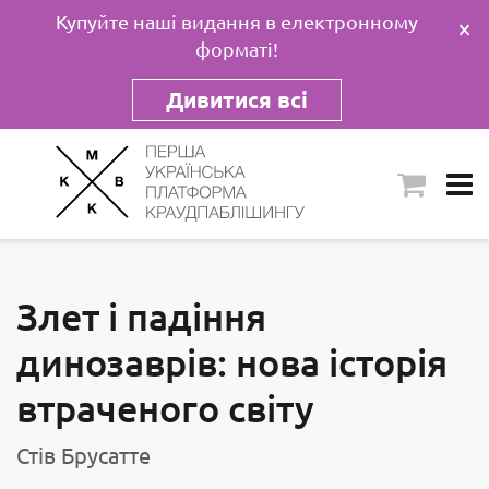
Купуйте наші видання в електронному
×
форматі!
Дивитися всі
Злет і падіння
динозаврів: нова історія
втраченого світу
Стів Брусатте