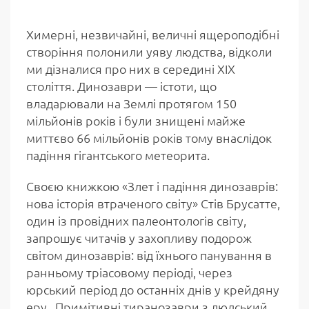
Химерні, незвичайні, величні ящероподібні
створіння полонили уяву людства, відколи
ми дізналися про них в середині ХІХ
століття. Динозаври — істоти, що
владарювали на Землі протягом 150
мільйонів років і були знищені майже
миттєво 66 мільйонів років тому внаслідок
падіння гігантського метеорита.
Своєю книжкою «Злет і падіння динозаврів:
нова історія втраченого світу» Стів Брусатте,
один із провідних палеонтологів світу,
запрошує читачів у захопливу подорож
світом динозаврів: від їхнього панування в
ранньому тріасовому періоді, через
юрський період до останніх днів у крейдяну
еру. Примітивні тиранозаври з людський