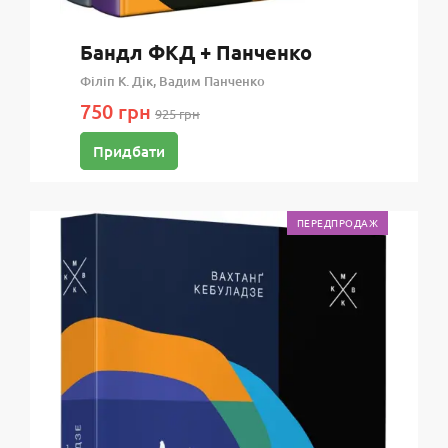
Бандл ФКД + Панченко
Філіп К. Дік, Вадим Панченко
750 грн
925 грн
Придбати
ПЕРЕДПРОДАЖ