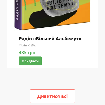
Радіо «Вільний Альбемут»
Філіп К. Дік
485 грн
Придбати
Дивитися всi