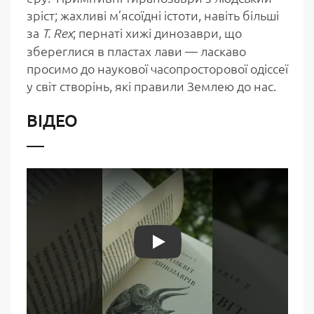
зріст; жахливі м’ясоїдні істоти, навіть більші
за
; пернаті хижі динозаври, що
T. Rex
збереглися в пластах лави — ласкаво
просимо до наукової часопросторової одіссеї
у світ створінь, які правили Землею до нас.
ВІДЕО
Play