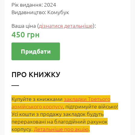
Рiк видання: 2024
Видавництво: Комубук
Ваша ціна
(
дізнатися детальніше
)
:
450 грн
Придбати
ПРО КНИЖКУ
Купуйте з книжками
закладки Третього
армійського корпусу
, підтримуйте військо!
Усі кошти з продажу закладок будуть
перераховані на благодійний рахунок
корпусу.
Детальніше про акцію
.