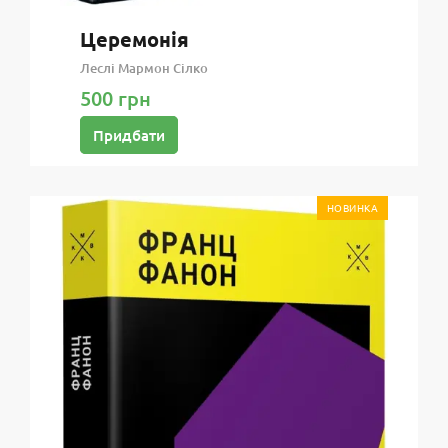
Церемонія
Леслі Мармон Сілко
500 грн
Придбати
НОВИНКА