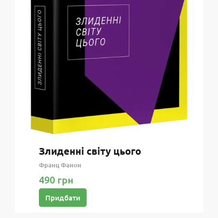
Злиденні світу цього
Франц Фанон
490 грн
Придбати