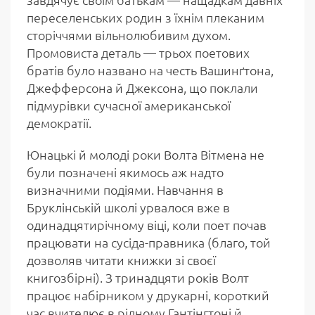
переселенських родин з їхнім плеканим
сторіччями вільнолюбивим духом.
Промовиста деталь — трьох поетових
братів було названо на честь Вашинґтона,
Джефферсона й Джексона, що поклали
підмурівки сучасної американської
демократії.
Юнацькі й молоді роки Волта Вітмена не
були позначені якимось аж надто
визначними подіями. Навчання в
Бруклінській школі урвалося вже в
одинадцятирічному віці, коли поет почав
працювати на сусіда-правника (благо, той
дозволяв читати книжки зі своєї
книгозбірні). З тринадцяти років Волт
працює набірником у друкарні, короткий
час вчителює в рідному Гантінгтоні й