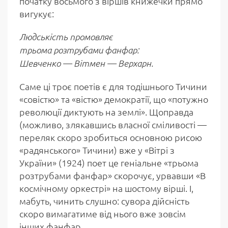
початку восьмого з віршів книжечки прямо
вигукує:
Людськість промовляє
трьома розтрубами фанфар:
Шевченко — Вітмен — Верхарн.
Саме ці троє поетів є для тодішнього Тичини
«совістю» та «вістю» демократії, що «потужно
революції диктують на землі». Щоправда
(можливо, злякавшись власної сміливості —
переляк скоро зробиться основною рисою
«радянського» Тичини) вже у «Вітрі з
України» (1924) поет це геніальне «трьома
розтрубами фанфар» скорочує, урвавши «В
космічному оркестрі» на шостому вірші. І,
мабуть, чинить слушно: сувора дійсність
скоро вимагатиме від нього вже зовсім
інших фанфар.