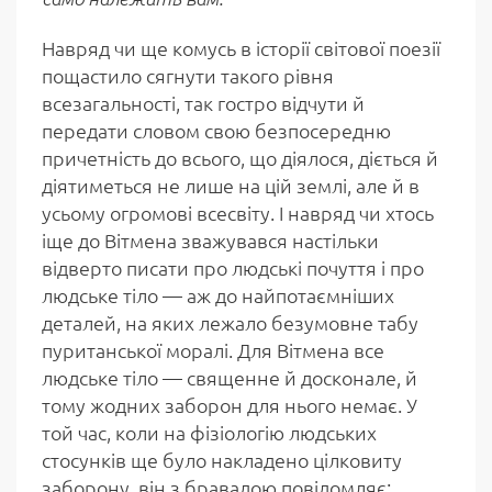
Навряд чи ще комусь в історії світової поезії
пощастило сягнути такого рівня
всезагальності, так гостро відчути й
передати словом свою безпосередню
причетність до всього, що діялося, діється й
діятиметься не лише на цій землі, але й в
усьому огромові всесвіту. І навряд чи хтось
іще до Вітмена зважувався настільки
відверто писати про людські почуття і про
людське тіло — аж до найпотаємніших
деталей, на яких лежало безумовне табу
пуританської моралі. Для Вітмена все
людське тіло — священне й досконале, й
тому жодних заборон для нього немає. У
той час, коли на фізіологію людських
стосунків ще було накладено цілковиту
заборону, він з бравадою повідомляє: