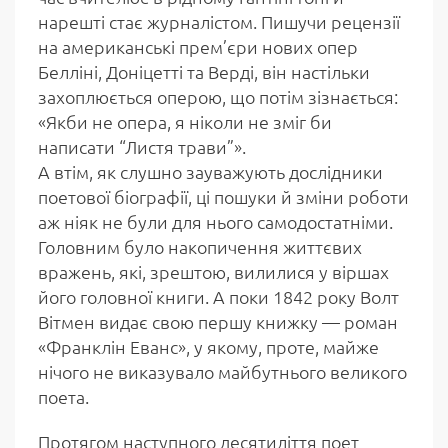
нарешті стає журналістом. Пишучи рецензії
на американські прем’єри нових опер
Белліні, Доніцетті та Верді, він настільки
захоплюється оперою, що потім зізнається:
«Якби не опера, я ніколи не зміг би
написати “Листя трави”».
А втім, як слушно зауважують дослідники
поетової біографії, ці пошуки й зміни роботи
аж ніяк не були для нього самодостатніми.
Головним було накопичення життєвих
вражень, які, зрештою, вилилися у віршах
його головної книги. А поки 1842 року Волт
Вітмен видає свою першу книжку — роман
«Франклін Еванс», у якому, проте, майже
нічого не виказувало майбутнього великого
поета.
Протягом наступного десятиліття поет