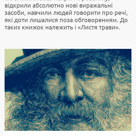
відкрили абсолютно нові виражальні
засоби, навчили людей говорити про речі,
які доти лишалися поза обговоренням. До
таких книжок належить і «Листя трави».