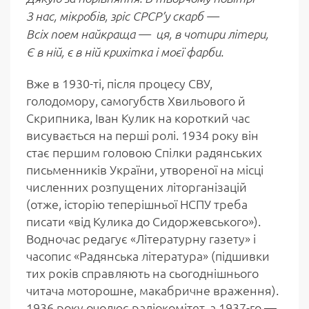
З нас, мікробів, зріс СРСР’у скарб —
Всіх поем найкраща — ця, в чотири літери,
Є в ній, є в ній крихітка і моєї фарби.
Вже в 1930-ті, після процесу СВУ,
голодомору, самогубств Хвильового й
Скрипника, Іван Кулик на короткий час
висувається на перші ролі. 1934 року він
стає першим головою Спілки радянських
письменників України, утвореної на місці
численних розпущених літорганізацій
(отже, історію теперішньої НСПУ треба
писати «від Кулика до Сидоржевського»).
Водночас редагує «Літературну газету» і
часопис «Радянська література» (підшивки
тих років справляють на сьогоднішнього
читача моторошне, макабричне враження).
1936 року очолює радіокомітет, а 1937-го —