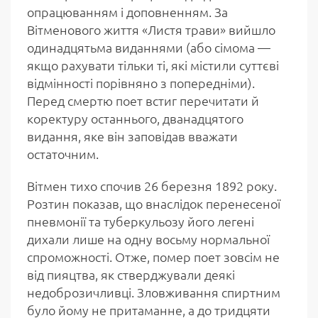
опрацюванням і доповненням. За
Вітменового життя «Листя трави» вийшло
одинадцятьма виданнями (або сімома —
якщо рахувати тільки ті, які містили суттєві
відмінності порівняно з попередніми).
Перед смертю поет встиг перечитати й
коректуру останнього, дванадцятого
видання, яке він заповідав вважати
остаточним.
Вітмен тихо спочив 26 березня 1892 року.
Розтин показав, що внаслідок перенесеної
пневмонії та туберкульозу його легені
дихали лише на одну восьму нормальної
спроможності. Отже, помер поет зовсім не
від пияцтва, як стверджували деякі
недоброзичливці. Зловживання спиртним
було йому не притаманне, а до тридцяти