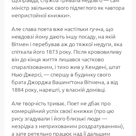
міністр звільнює свого підлеглого як «автора
непристойної книжки».
Але слава поета вже настільки гучна, що
невдовзі йому дають іншу посаду, на якій
Вітмен і перебував аж до тяжкої недуги, яка
спіткала його 1873 року. Після крововиливу
він до кінця життя лишався частково
спаралізованим, і тихо жив у Кемдені, штат
Нью-Джерсі, — спершу в будинку свого
брата Джорджа Вашинґтона Вітмена, а від
1884 року, нарешті, у власній домівці.
Але творчість триває. Поет не дбає про
комерційний успіх своєї книжки (про цю
рису згадували і його близькі люди —
незрідка з неприхованим роздратуванням),
а зате ретельно працює над її дальшим