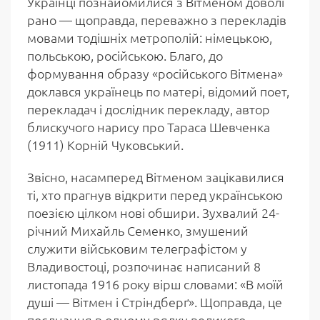
Українці познайомилися з Вітменом доволі
рано — щоправда, переважно з перекладів
мовами тодішніх метрополій: німецькою,
польською, російською. Благо, до
формування образу «російського Вітмена»
доклався українець по матері, відомий поет,
перекладач і дослідник перекладу, автор
блискучого нарису про Тараса Шевченка
(1911) Корній Чуковський.
Звісно, насамперед Вітменом зацікавилися
ті, хто прагнув відкрити перед українською
поезією цілком нові обшири. Зухвалий 24-
річний Михайль Семенко, змушений
служити військовим телеграфістом у
Владивостоці, розпочинає написаний 8
листопада 1916 року вірш словами: «В моїй
душі — Вітмен і Стріндберґ». Щоправда, це
поєднання в одному рядку великого