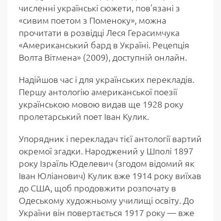
численні українські сюжети, пов’язані з
«сивим поетом з Поменоку», можна
прочитати в розвідці Леся Герасимчука
«Американський бард в Україні. Рецепція
Волта Вітмена» (2009), доступній онлайн.
Надійшов час і для українських перекладів.
Першу антологію американської поезії
українською мовою видав ще 1928 року
пролетарський поет Іван Кулик.
Упорядник і перекладач тієї антології вартий
окремої згадки. Народжений у Шполі 1897
року Ізраїль Юделевич (згодом відомий як
Іван Юліанович) Кулик вже 1914 року виїхав
до США, щоб продовжити розпочату в
Одеському художньому училищі освіту. До
України він повертається 1917 року — вже