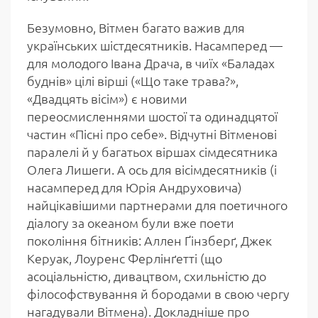
Безумовно, Вітмен багато важив для
українських шістдесятників. Насамперед —
для молодого Івана Драча, в чиїх «Баладах
буднів» цілі вірші («Що таке трава?»,
«Двадцять вісім») є новими
переосмисленнями шостої та одинадцятої
частин «Пісні про себе». Відчутні Вітменові
паралелі й у багатьох віршах сімдесятника
Олега Лишеги. А ось для вісімдесятників (і
насамперед для Юрія Андруховича)
найцікавішими партнерами для поетичного
діалогу за океаном були вже поети
покоління бітників: Аллен Ґінзберґ, Джек
Керуак, Лоуренс Ферлінґетті (що
асоціальністю, дивацтвом, схильністю до
філософствування й бородами в свою чергу
нагадували Вітмена). Докладніше про