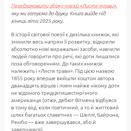
Передзамовити збірку поезій «Листя трави»
,
яку ми готуємо до друку. Книга вийде під
кінець літа 2025 року.
В історії світової поезії є декілька книжок, які
змінили весь напрям її розвитку, відкрили
абсолютно нові виражальні засоби, навчили
людей говорити про речі, які доти лишалися
поза обговоренням. До таких книжок
належить і «Листя трави». Під цією назвою
1855 року вперше вийшли коштом автора
дванадцять віршів і поем майже нікому доти
не відомого тридцятишестирічного
американця (отже, дебют Вітмена відбувся
в тому віці, коли поетичний, а то й життєвий
шлях багатьох славетних — Шеллі, Байрона,
Рембо — вже завершувався, або й
завершився).