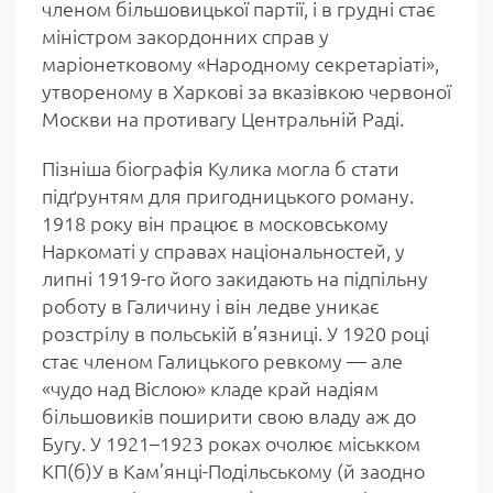
членом більшовицької партії, і в грудні стає
міністром закордонних справ у
маріонетковому «Народному секретаріаті»,
утвореному в Харкові за вказівкою червоної
Москви на противагу Центральній Раді.
Пізніша біографія Кулика могла б стати
підґрунтям для пригодницького роману.
1918 року він працює в московському
Наркоматі у справах національностей, у
липні 1919-го його закидають на підпільну
роботу в Галичину і він ледве уникає
розстрілу в польській в’язниці. У 1920 році
стає членом Галицького ревкому — але
«чудо над Віслою» кладе край надіям
більшовиків поширити свою владу аж до
Бугу. У 1921–1923 роках очолює міськком
КП(б)У в Кам’янці-Подільському (й заодно