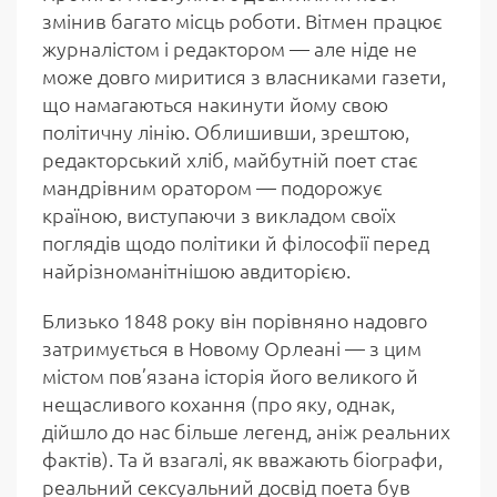
змінив багато місць роботи. Вітмен працює
журналістом і редактором — але ніде не
може довго миритися з власниками газети,
що намагаються накинути йому свою
політичну лінію. Облишивши, зрештою,
редакторський хліб, майбутній поет стає
мандрівним оратором — подорожує
країною, виступаючи з викладом своїх
поглядів щодо політики й філософії перед
найрізноманітнішою авдиторією.
Близько 1848 року він порівняно надовго
затримується в Новому Орлеані — з цим
містом пов’язана історія його великого й
нещасливого кохання (про яку, однак,
дійшло до нас більше легенд, аніж реальних
фактів). Та й взагалі, як вважають біографи,
реальний сексуальний досвід поета був