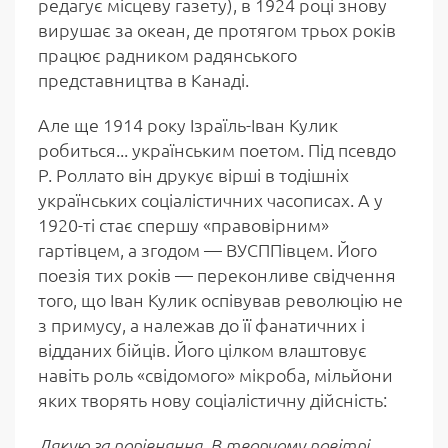
редагує місцеву газету), в 1924 році знову
вирушає за океан, де протягом трьох років
працює радником радянського
представництва в Канаді.
Але ще 1914 року Ізраїль-Іван Кулик
робиться... українським поетом. Під псевдо
Р. Роллато він друкує вірші в тодішніх
українських соціалістичних часописах. А у
1920-ті стає спершу «правовірним»
гартівцем, а згодом — ВУСППівцем. Його
поезія тих років — переконливе свідчення
того, що Іван Кулик оспівував революцію не
з примусу, а належав до її фанатичних і
відданих бійців. Його цілком влаштовує
навіть роль «свідомого» мікроба, мільйони
яких творять нову соціалістичну дійсність:
Дякую за порівняння. В творчому повітрі