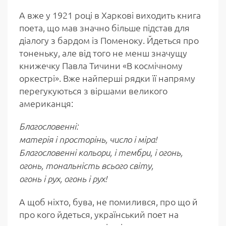
А вже у 1921 році в Харкові виходить книга
поета, що мав значно більше підстав для
діалогу з бардом із Поменоку. Йдеться про
тоненьку, але від того не менш значущу
книжечку Павла Тичини «В космічному
оркестрі». Вже найперші рядки її напряму
перегукуються з віршами великого
американця:
Благословенні:
матерія і просторінь, число і міра!
Благословенні кольори, і тембри, і огонь,
огонь, тональність всього світу,
огонь і рух, огонь і рух!
А щоб ніхто, бува, не помилився, про що й
про кого йдеться, український поет на