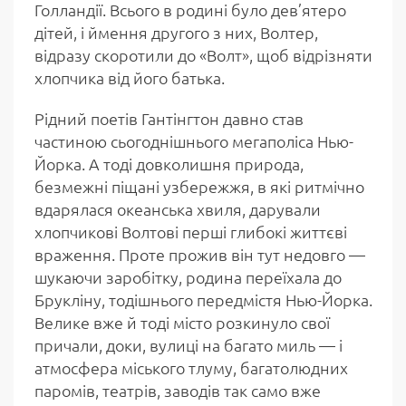
Голландії. Всього в родині було дев’ятеро
дітей, і ймення другого з них, Волтер,
відразу скоротили до «Волт», щоб відрізняти
хлопчика від його батька.
Рідний поетів Гантінгтон давно став
частиною сьогоднішнього мегаполіса Нью-
Йорка. А тоді довколишня природа,
безмежні піщані узбережжя, в які ритмічно
вдарялася океанська хвиля, дарували
хлопчикові Волтові перші глибокі життєві
враження. Проте прожив він тут недовго —
шукаючи заробітку, родина переїхала до
Брукліну, тодішнього передмістя Нью-Йорка.
Велике вже й тоді місто розкинуло свої
причали, доки, вулиці на багато миль — і
атмосфера міського тлуму, багатолюдних
паромів, театрів, заводів так само вже