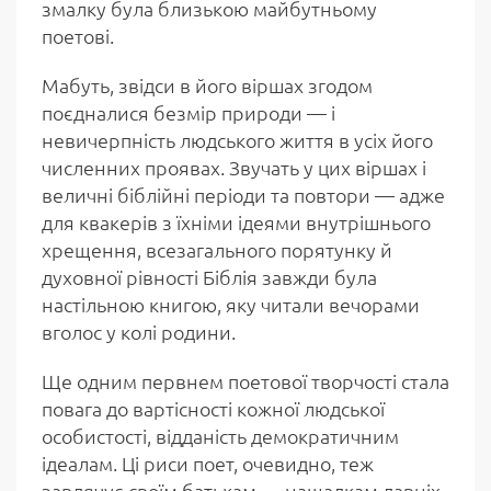
змалку була близькою майбутньому
поетові.
Мабуть, звідси в його віршах згодом
поєдналися безмір природи — і
невичерпність людського життя в усіх його
численних проявах. Звучать у цих віршах і
величні біблійні періоди та повтори — адже
для квакерів з їхніми ідеями внутрішнього
хрещення, всезагального порятунку й
духовної рівності Біблія завжди була
настільною книгою, яку читали вечорами
вголос у колі родини.
Ще одним первнем поетової творчості стала
повага до вартісності кожної людської
особистості, відданість демократичним
ідеалам. Ці риси поет, очевидно, теж
завдячує своїм батькам — нащадкам давніх