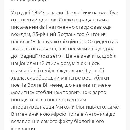
У грудні 1934-го, коли Павло Тичина вже був
охоплений єдиною Спілкою радянських
письменників і натхненно створював оди
вождям, 25-річний Богдан-Ігор Антонич
написав: «Не шукаю фікційного Окциденту з
львівської кав’ярні, але несмілий підходжу
до традиції моєї землі. Це не значить, щоб я
національний стиль розумів як щось
скам’яніле і невідсвіжувальне. Тут тобі
хвала, сивобородий міністре республіки
поетів Волте Вітмене, що навчив ти мене
молитись стеблинам трави». Тож варто
погодитися зі спостереженням
літературознавця Миколи Ільницького: саме
Вітмен значною мірою привів Антонича до
вславлення самого факту біологічного
існування.