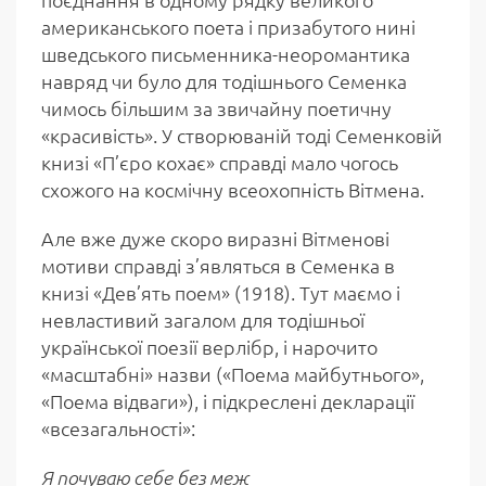
американського поета і призабутого нині
шведського письменника-неоромантика
навряд чи було для тодішнього Семенка
чимось більшим за звичайну поетичну
«красивість». У створюваній тоді Семенковій
книзі «П’єро кохає» справді мало чогось
схожого на космічну всеохопність Вітмена.
Але вже дуже скоро виразні Вітменові
мотиви справді з’являться в Семенка в
книзі «Дев’ять поем» (1918). Тут маємо і
невластивий загалом для тодішньої
української поезії верлібр, і нарочито
«масштабні» назви («Поема майбутнього»,
«Поема відваги»), і підкреслені декларації
«всезагальності»:
Я почуваю себе без меж