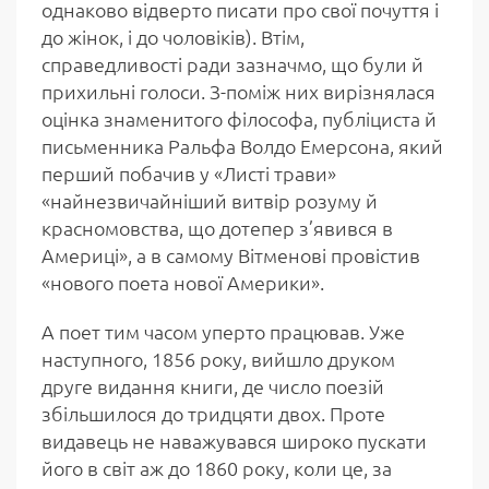
однаково відверто писати про свої почуття і
до жінок, і до чоловіків). Втім,
справедливості ради зазначмо, що були й
прихильні голоси. З-поміж них вирізнялася
оцінка знаменитого філософа, публіциста й
письменника Ральфа Волдо Емерсона, який
перший побачив у «Листі трави»
«найнезвичайніший витвір розуму й
красномовства, що дотепер з’явився в
Америці», а в самому Вітменові провістив
«нового поета нової Америки».
А поет тим часом уперто працював. Уже
наступного, 1856 року, вийшло друком
друге видання книги, де число поезій
збільшилося до тридцяти двох. Проте
видавець не наважувався широко пускати
його в світ аж до 1860 року, коли це, за