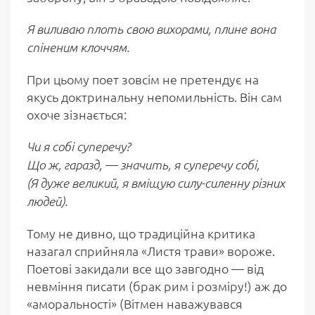
Я виливаю плоть свою вихорами, плине вона
спіненим клоччям.
При цьому поет зовсім не претендує на
якусь доктринальну непомильність. Він сам
охоче зізнається:
Чи я собі суперечу?
Що ж, гаразд, — значить, я суперечу собі,
(Я дуже великий, я вміщую силу-силенну різних
людей).
Тому не дивно, що традиційна критика
назагал сприйняла «Листя трави» вороже.
Поетові закидали все що завгодно — від
невміння писати (брак рим і розміру!) аж до
«аморальності» (Вітмен наважувався