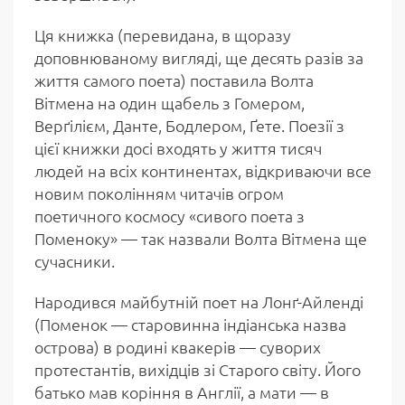
Ця книжка (перевидана, в щоразу
доповнюваному вигляді, ще десять разів за
життя самого поета) поставила Волта
Вітмена на один щабель з Гомером,
Верґілієм, Данте, Бодлером, Ґете. Поезії з
цієї книжки досі входять у життя тисяч
людей на всіх континентах, відкриваючи все
новим поколінням читачів огром
поетичного космосу «сивого поета з
Поменоку» — так назвали Волта Вітмена ще
сучасники.
Народився майбутній поет на Лонґ-Айленді
(Поменок — старовинна індіанська назва
острова) в родині квакерів — суворих
протестантів, вихідців зі Старого світу. Його
батько мав коріння в Англії, а мати — в