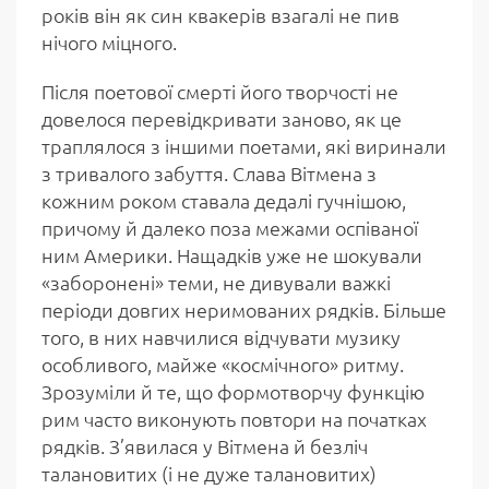
років він як син квакерів взагалі не пив
нічого міцного.
Після поетової смерті його творчості не
довелося перевідкривати заново, як це
траплялося з іншими поетами, які виринали
з тривалого забуття. Слава Вітмена з
кожним роком ставала дедалі гучнішою,
причому й далеко поза межами оспіваної
ним Америки. Нащадків уже не шокували
«заборонені» теми, не дивували важкі
періоди довгих неримованих рядків. Більше
того, в них навчилися відчувати музику
особливого, майже «космічного» ритму.
Зрозуміли й те, що формотворчу функцію
рим часто виконують повтори на початках
рядків. З’явилася у Вітмена й безліч
талановитих (і не дуже талановитих)