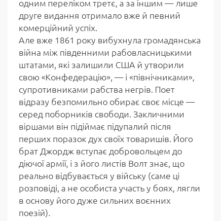
одним переліком третє, а за іншим — лише
друге видання отримало вже й певний
комерційний успіх.
Але вже 1861 року вибухнула громадянська
війна між південними рабовласницькими
штатами, які залишили США й утворили
свою «Конфедерацію», — і «північниками»,
супротивниками рабства негрів. Поет
відразу безпомильно обирає своє місце —
серед поборників свободи. Закличними
віршами він підіймає підупалий після
перших поразок дух своїх товаришів. Його
брат Джордж вступає добровольцем до
діючої армії, і з його листів Волт знає, що
реально відбувається у війську (саме ці
розповіді, а не особиста участь у боях, лягли
в основу його дуже сильних воєнних
поезій).