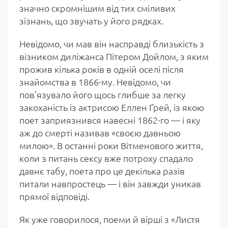
значно скромнішим від тих сміливих
зізнань, що звучать у його рядках.
Невідомо, чи мав він насправді близькість з
візником диліжанса Пітером Дойлом, з яким
прожив кілька років в одній оселі після
знайомства в 1866-му. Невідомо, чи
пов’язувало його щось глибше за легку
закоханість із актрисою Еллен Ґрей, із якою
поет заприязнився навесні 1862-го — і яку
аж до смерті називав «своєю давньою
милою». В останні роки Вітменового життя,
коли з питань сексу вже потроху спадало
давнє табу, поета про це декілька разів
питали навпростець — і він завжди уникав
прямої відповіді.
Як уже говорилося, поеми й вірші з «Листя