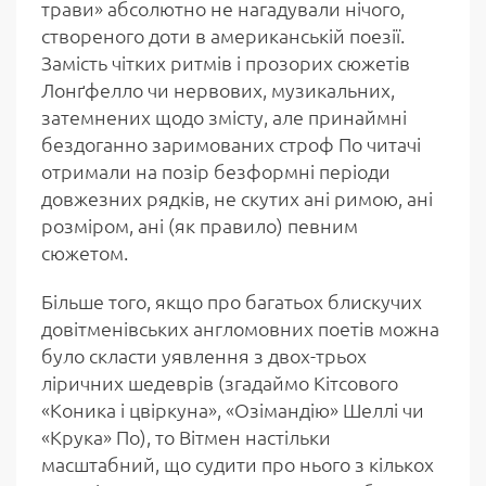
трави» абсолютно не нагадували нічого,
створеного доти в американській поезії.
Замість чітких ритмів і прозорих сюжетів
Лонґфелло чи нервових, музикальних,
затемнених щодо змісту, але принаймні
бездоганно заримованих строф По читачі
отримали на позір безформні періоди
довжезних рядків, не скутих ані римою, ані
розміром, ані (як правило) певним
сюжетом.
Більше того, якщо про багатьох блискучих
довітменівських англомовних поетів можна
було скласти уявлення з двох-трьох
ліричних шедеврів (згадаймо Кітсового
«Коника і цвіркуна», «Озімандію» Шеллі чи
«Крука» По), то Вітмен настільки
масштабний, що судити про нього з кількох