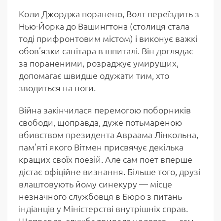
Коли Джорджа поранено, Волт переїздить з
Нью-Йорка до Вашингтона (столиця стала
тоді прифронтовим містом) і виконує важкі
обов’язки санітара в шпиталі. Він доглядає
за пораненими, розраджує умирущих,
допомагає швидше одужати тим, хто
зводиться на ноги.
Війна закінчилася перемогою поборників
свободи, щоправда, дуже потьмареною
вбивством президента Авраама Лінкольна,
пам’яті якого Вітмен присвячує декілька
кращих своїх поезій. Але сам поет вперше
дістає офіційне визнання. Більше того, друзі
влаштовують йому синекуру — місце
незначного службовця в Бюро з питань
індіанців у Міністерстві внутрішніх справ.
Щоправда, служба тривала недовго — сам