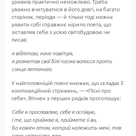
уривків практично неможливо. Треба
уважно вчитуватися в його довгі, на багато
сторінок, періоди — й тільки тоді можна
уявити собі справжнє мірило поета, що
зіставляв себе з усією світобудовою чи
писав:
я відлітаю, наче повітря,
я розметав свої білі пасма волосся проти
сонця летючого.
У найголовнішій поемі книжки, що складає її
композиційний стрижень, — «Пісні про
себе», Вітмен з перших рядків проголошує:
Себе я прославляю, себе я оспівую,
І те, що приймаю я, приймете й ви,
Бо кожен атом, котрий належить мені, так
само належить вам.