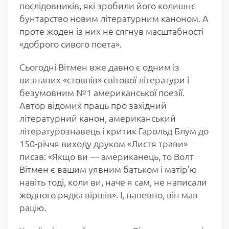
послідовників, які зробили його колишнє
бунтарство новим літературним каноном. А
проте жоден із них не сягнув масштабності
«доброго сивого поета».
Сьогодні Вітмен вже давно є одним із
визнаних «стовпів» світової літератури і
безумовним №1 американської поезії.
Автор відомих праць про західний
літературний канон, американський
літературознавець і критик Гарольд Блум до
150-річчя виходу друком «Листя трави»
писав: «Якщо ви — американець, то Волт
Вітмен є вашим уявним батьком і матір’ю
навіть тоді, коли ви, наче я сам, не написали
жодного рядка віршів». І, напевно, він мав
рацію.