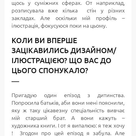
щось у суміжних сферах. От наприклад,
розписувала вже кілька стін у різних
закладах. Але оскільки мій профіль –
ілюстрація, фокусуюся поки на цьому.
КОЛИ ВИ ВПЕРШЕ
ЗАЦІКАВИЛИСЬ ДИЗАЙНОМ/
ІЛЮСТРАЦІЄЮ? ЩО ВАС ДО
ЦЬОГО СПОНУКАЛО?
Пригадую один епізод з дитинства.
Попросила батьків, аби вони мені пояснили,
яку ж таку цікавезну спеціальність вивчає
мій старший брат. А вони кажуть –
художника книги. І от я випалюю: я теж хочу
! Згодом про цей епізод я забула. Але