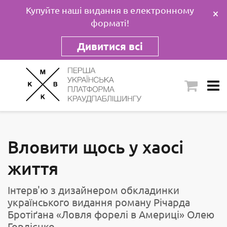
Купуйте наші видання в електронному
×
форматі!
Дивитися всі
Вловити щось у хаосі
життя
Інтерв'ю з дизайнером обкладинки
українського видання роману Річарда
Бротіґана «Ловля форелі в Америці» Олею
Гордієнко