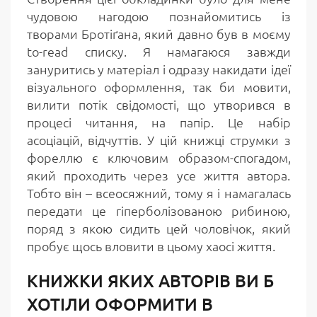
чудовою нагодою познайомитись із
творами Бротіґана, який давно був в моєму
to-read списку. Я намагаюся завжди
зануритись у матеріал і одразу накидати ідеї
візуального оформлення, так би мовити,
вилити потік свідомості, що утворився в
процесі читання, на папір. Це набір
асоціацій, відчуттів. У цій книжці струмки з
фореллю є ключовим образом-спогадом,
який проходить через усе життя автора.
Тобто він – всеосяжний, тому я і намагалась
передати це гіперболізованою рибиною,
поряд з якою сидить цей чоловічок, який
пробує щось вловити в цьому хаосі життя.
КНИЖКИ ЯКИХ АВТОРІВ ВИ Б
ХОТІЛИ ОФОРМИТИ В