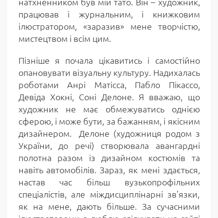
натхненником був мій тато. Він – художник,
працював і журнальним, і книжковим
ілюстратором, «заразив» мене творчістю,
мистецтвом і всім цим.
Пізніше я почала цікавитись і самостійно
опановувати візуальну культуру. Надихалась
роботами Анрі Матісса, Пабло Пікассо,
Девіда Хокні, Соні Делоне. Я вважаю, що
художник не має обмежуватись однією
сферою, і може бути, за бажанням, і якісним
дизайнером. Делоне (художниця родом з
України, до речі) створювала авангардні
полотна разом із дизайном костюмів та
навіть автомобілів. Зараз, як мені здається,
настав час більш вузькопрофільних
спеціалістів, але міждисциплінарні зв’язки,
як на мене, дають більше. За сучасними