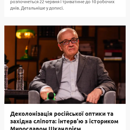
розпочнеться 22 червня і триватиме до 10 робочих
днів. Детальніше у дописі.
Деколонізація російської оптики та
західна сліпота: інтерв’ю з істориком
Мирославом Шкандрієм