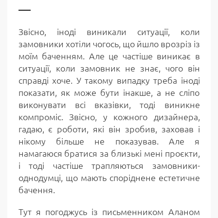
Звісно, іноді виникали ситуації, коли
замовники хотіли чогось, що йшло врозріз із
моїм баченням. Але це частіше виникає в
ситуації, коли замовник не знає, чого він
справді хоче. У такому випадку треба іноді
показати, як може бути інакше, а не сліпо
виконувати всі вказівки, тоді виникне
компроміс. Звісно, у кожного дизайнера,
гадаю, є роботи, які він зробив, заховав і
нікому більше не показував. Але я
намагаюся братися за близькі мені проєкти,
і тоді частіше трапляються замовники-
однодумці, що мають споріднене естетичне
бачення.
Тут я погоджусь із письменником Аланом