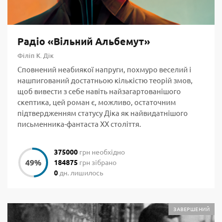
Радіо «Вільний Альбемут»
Філіп К. Дік
Сповнений неабиякої напруги, похмуро веселий і
нашпигований достатньою кількістю теорій змов,
щоб вивести з себе навіть найзагартованішого
скептика, цей роман є, можливо, остаточним
підтвердженням статусу Діка як найвидатнішого
письменника-фантаста ХХ століття.
375000
грн необхідно
184875
грн зібрано
0
дн. лишилось
ЗАВЕРШЕНИЙ