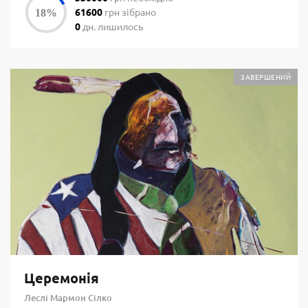
61600
грн зібрано
0
дн. лишилось
ЗАВЕРШЕНИЙ
Церемонія
Леслі Мармон Сілко