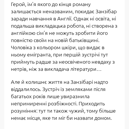
Герой, ім’я якого до кінця роману
залишається неназваним, покидає Занзібар
заради навчання в Англії. Однак ні освіта, ні
подальша викладацька робота, ні створена з
англійкою сім’я не можуть зробити його
повністю своїм на новій батьківщині.
Чоловіка з кольором шкіри, що видає в
ньому емігранта, при першій зустрічі тут
приймуть радше за неосвіченого невдаху з
нетрів, ніж за викладача літератури…
Але й колишнє життя на Занзібарі надто
віддалилось. Зустріч із земляками після
багатьох років лише увиразнила
непримиренні розбіжності. Приходить
розуміння: тут ти також чужий, тому більше
немає місця, яке ти міг би назвати домом.