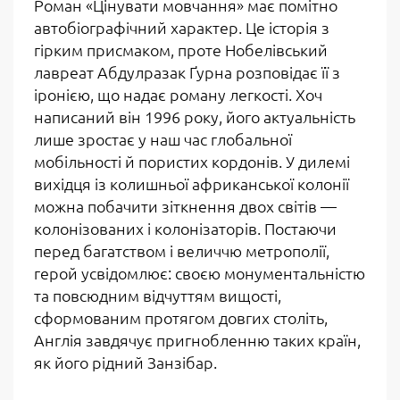
Роман «Цінувати мовчання» має помітно
автобіографічний характер. Це історія з
гірким присмаком, проте Нобелівський
лавреат Абдулразак Ґурна розповідає її з
іронією, що надає роману легкості. Хоч
написаний він 1996 року, його актуальність
лише зростає у наш час глобальної
мобільності й пористих кордонів
. У дилемі
вихідця із колишньої африканської колонії
можна побачити зіткнення двох світів —
колонізованих і колонізаторів. Постаючи
перед багатством і величчю метрополії,
герой усвідомлює: своєю монументальністю
та повсюдним відчуттям вищості,
сформованим протягом довгих століть,
Англія завдячує пригнобленню таких країн,
як його рідний Занзібар.