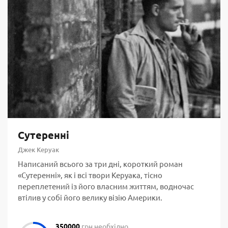
Сутеренні
Джек Керуак
Написаний всього за три дні, короткий роман
«Сутеренні», як і всі твори Керуака, тісно
переплетений із його власним життям, водночас
втілив у собі його велику візію Америки.
350000
грн необхідно