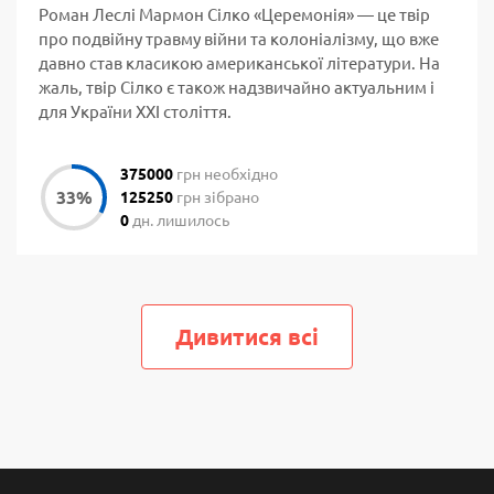
Роман Леслі Мармон Сілко «Церемонія» — це твір
про подвійну травму війни та колоніалізму, що вже
давно став класикою американської літератури. На
жаль, твір Сілко є також надзвичайно актуальним і
для України ХХІ століття.
375000
грн необхідно
125250
грн зібрано
0
дн. лишилось
Дивитися всi