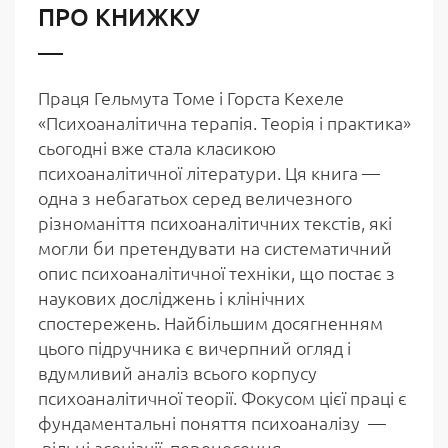
ПРО КНИЖКУ
Праця Гельмута Томе і Горста Кехеле
«Психоаналітична терапія. Теорія і практика»
сьогодні вже стала класикою
психоаналітичної літератури. Ця книга —
одна з небагатьох серед величезного
різноманіття психоаналітичних текстів, які
могли би претендувати на систематичний
опис психо­аналітичної техніки, що постає з
наукових досліджень і клінічних
спостережень. Найбільшим досягненням
цього підручника є вичерпний огляд і
вдумливий аналіз всього корпусу
психоаналітичної теорії. Фокусом цієї праці є
фундаментальні поняття психоаналізу —
вільні асоціації, перенесення,