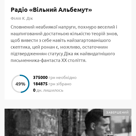
Радіо «Вільний Альбемут»
Філіп К. Дік
Сповнений неабиякої напруги, похмуро веселий і
нашпигований достатньою кількістю теорій змов,
щоб вивести з себе навіть найзагартованішого
скептика, цей роман є, можливо, остаточним
підтвердженням статусу Діка як найвидатнішого
письменника-фантаста ХХ століття.
375000
грн необхідно
184875
грн зібрано
0
дн. лишилось
ЗАВЕРШЕНИЙ