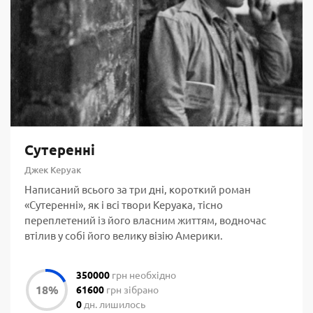
Сутеренні
Джек Керуак
Написаний всього за три дні, короткий роман
«Сутеренні», як і всі твори Керуака, тісно
переплетений із його власним життям, водночас
втілив у собі його велику візію Америки.
350000
грн необхідно
61600
грн зібрано
0
дн. лишилось