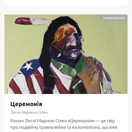
ЗАВЕРШЕНИЙ
Церемонія
Леслі Мармон Сілко
Роман Леслі Мармон Сілко «Церемонія» — це твір
про подвійну травму війни та колоніалізму, що вже