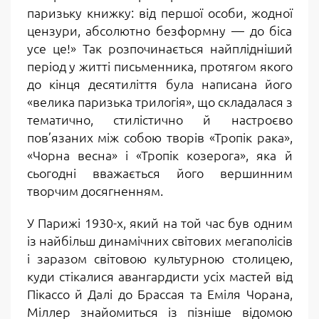
паризьку книжку: від першої особи, жодної
цензури, абсолютно безформну — до біса
усе це!» Так розпочинається найплідніший
період у житті письменника, протягом якого
до кінця десятиліття була написана його
«велика паризька трилогія», що складалася з
тематично, стилістично й настроєво
пов’язаних між собою творів «Тропік рака»,
«Чорна весна» і «Тропік козерога», яка й
сьогодні вважається його вершинним
творчим досягненням.
У Парижі 1930-х, який на той час був одним
із найбільш динамічних світових мегаполісів
і заразом світовою культурною столицею,
куди стікалися авангардисти усіх мастей від
Пікассо й Далі до Брассая та Еміля Чорана,
Міллер знайомиться із пізніше відомою