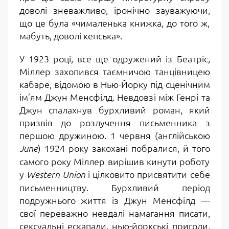
доволі зневажливо, іронічно зауважуючи,
що це була «чималенька книжка, до того ж,
мабуть, доволі кепська».
У 1923 році, все ще одружений із Беатріс,
Міллер захопився таємничою танцівницею
кабаре, відомою в Нью-Йорку під сценічним
ім’ям Джун Менсфілд. Невдовзі між Генрі та
Джун спалахнув бурхливий роман, який
призвів до розлучення письменника з
першою дружиною. 1 червня (англійською
) 1924 року закохані побралися, й того
June
самого року Міллер вирішив кинути роботу
у
і цілковито присвятити себе
Western Union
письменництву. Бурхливий період
подружнього життя із Джун Менсфілд —
свої переважно невдалі намагання писати,
сексуальні ескапади, нью-йоркські пригоди,