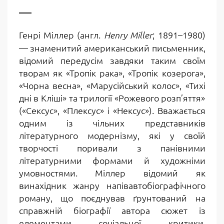
Генрі Міллер (англ.
; 1891
–
1980)
Henry Miller
— знаменитий американський письменник,
відомий передусім завдяки таким своїм
творам як «Тропік рака», «Тропік козерога»,
«Чорна весна», «Марусійський колос», «Тихі
дні в Кліші» та трилогії «Рожевого розп’яття»
(«Сексус», «Плексус» і «Нексус»). Вважається
одним із чільних представників
літературного модернізму, які у своїй
творчості поривали з панівними
літературними формами й художніми
умовностями. Міллер відомий як
винахідник жанру напівавтобіографічного
роману, що поєднував ґрунтований на
справжній біографії автора сюжет із
елементами соціальної критики,