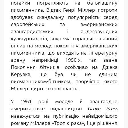
потайки потрапляють на батьківщину
письменника. Відтак Генрі Міллер потрохи
здобуває скандальну популярність серед
європейських та американських
авангардистських і андеграундних
культурних кіл, зокрема справляє значний
вплив на молоде покоління американських
письменників, що виходять на літературну
арену наприкінці 1950-х, так зване
Покоління бітників, особливо на Джека
Керуака, що був чи не єдиним
письменником-бітником, творчістю якого
Міллер щиро захоплювався.
У 1961 році молоде й авангардне
американське видавництво
Grove Press
наважується на публікацію найвідомішого
роману Міллера «Тропік рака», і це рішення