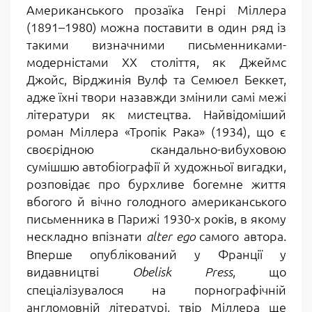
Американського прозаїка Генрі Міллера
(1891–1980) можна поставити в один ряд із
такими визначними письменниками-
модерністами ХХ століття, як Джеймс
Джойс, Вірджинія Вулф та Семюел Беккет,
адже їхні твори назавжди змінили самі межі
літератури як мистецтва. Найвідоміший
роман Міллера
«Тропік Рака» (1934)
, що є
своєрідною скандально-вибуховою
сумішшю автобіографії й художньої вигадки,
розповідає про бурхливе богемне життя
вбогого й вічно голодного американського
письменника в Парижі 1930-х років, в якому
нескладно впізнати
самого автора.
alter ego
Вперше опублікований у Франції у
видавництві
, що
Obelisk Press
спеціалізувалося на порнографічній
англомовній літературі, твір Міллера ще