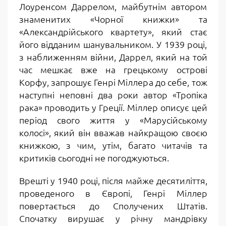
Лоуренсом Даррелом, майбутнім автором
знаменитих «Чорної книжки» та
«Александрійського квартету», який стає
його відданим шанувальником. У 1939 році,
з наближенням війни, Даррел, який на той
час мешкає вже на грецькому острові
Корфу, запрошує Генрі Міллера до себе, тож
наступні неповні два роки автор «Тропіка
рака» проводить у Греції. Міллер описує цей
період свого життя у «Марусійському
колосі», який він вважав найкращою своєю
книжкою, з чим, утім, багато читачів та
критиків сьогодні не погоджуються.
Врешті у 1940 році, після майже десятиліття,
проведеного в Європі, Генрі Міллер
повертається до Сполучених Штатів.
Спочатку вирушає у річну мандрівку