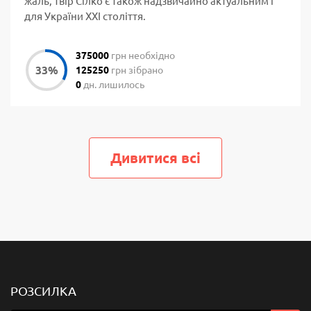
жаль, твір Сілко є також надзвичайно актуальним і
для України ХХІ століття.
375000
грн необхідно
125250
грн зібрано
0
дн. лишилось
Дивитися всi
РОЗСИЛКА