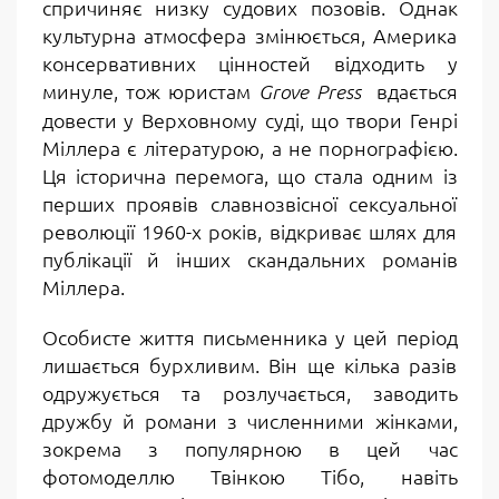
спричиняє низку судових позовів. Однак
культурна атмосфера змінюється, Америка
консервативних цінностей відходить у
минуле, тож юристам
вдається
Grove Press
довести у Верховному суді, що твори Генрі
Міллера є літературою, а не порнографією.
Ця історична перемога, що стала одним із
перших проявів славнозвісної сексуальної
революції 1960-х років, відкриває шлях для
публікації й інших скандальних романів
Міллера.
Особисте життя письменника у цей період
лишається бурхливим. Він ще кілька разів
одружується та розлучається, заводить
дружбу й романи з численними жінками,
зокрема з популярною в цей час
фотомоделлю Твінкою Тібо, навіть