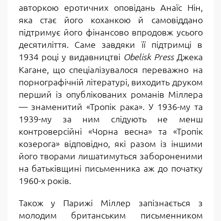
авторкою еротичних оповідань Анаїс Нін,
яка стає його коханкою й самовіддано
підтримує його фінансово впродовж усього
десятиліття. Саме завдяки її підтримці в
1934 році у видавництві
Джека
Obelisk Press
Кагане, що спеціалізувалося переважно на
порнографічній літературі, виходить друком
перший із опублікованих романів Міллера
— знаменитий «Тропік рака». У 1936-му та
1939-му за ним слідують не менш
контроверсійні «Чорна весна» та «Тропік
козерога» відповідно, які разом із іншими
його творами лишатимуться забороненими
на батьківщині письменника аж до початку
1960-х років.
Також у Парижі Міллер запізнається з
молодим британським письменником