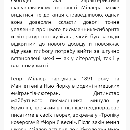
шанувальникам творчості Міллера може
видатися не до кінця справедливою, однак
вона дозволяє скласти доволі точне
уявлення про цього письменника-сибарита
й літературного хулігана, який був завжди
відкритий до нового досвіду й повсякчас
відчував глибоку потребу вийти за штучно
встановлені межі — як у літературі, так і у
власному житті.
Генрі Міллер народився 1891 року на
Мангеттені в Нью-Йорку в родині німецьких
емігрантів-лютеран. Дитинство
майбутнього письменника минуло у
Брукліні, про який він пізніше неодноразово
писатиме в своїх творах, зокрема у «Тропіку
козерога» й «Чорній весні». Після закінчення
школи, Міллер вступив до Сіті-коледжу Нью-