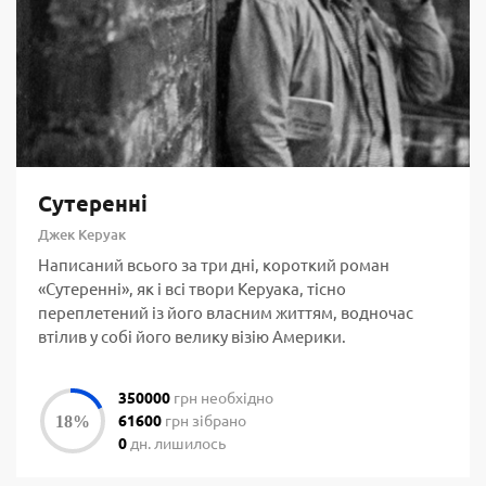
Сутеренні
Джек Керуак
Написаний всього за три дні, короткий роман
«Сутеренні», як і всі твори Керуака, тісно
переплетений із його власним життям, водночас
втілив у собі його велику візію Америки.
350000
грн необхідно
61600
грн зібрано
0
дн. лишилось