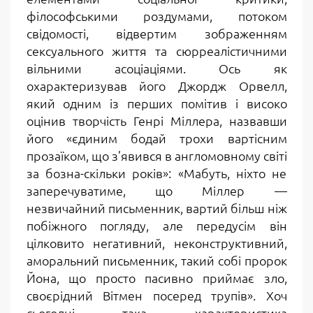
філософськими роздумами, потоком
свідомості, відвертим зображенням
сексуального життя та сюрреалістичними
вільними асоціаціями. Ось як
охарактеризував його Джордж Орвелл,
який одним із перших помітив і високо
оцінив творчість Генрі Міллера, назвавши
його «єдиним бодай трохи вартісним
прозаїком, що з’явився в англомовному світі
за бозна-скільки років»: «Мабуть, ніхто не
заперечуватиме, що Міллер —
незвичайний письменник, вартий більш ніж
побіжного погляду, але передусім він
цілковито негативний, неконструктивний,
аморальний письменник, такий собі пророк
Йона, що просто пасивно приймає зло,
своєрідний Вітмен посеред трупів». Хоч
сьогодні така характеристика