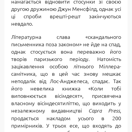
намагається відновити стосунки зі своєю
другою дружиною Джун Менсфілд, однак усі
ці спроби врешті-решт закінчуються
невдало.
Літературна слава «скандального
письменника поза законом» не йде на спад,
однак стосується вона переважно його
творів паризького періоду. Натомість
зацікавлення особою літнього Міллера-
самітника, що в цей час знову мешкає
неподалік від Лос-Анджелеса, спадає. Так
його невелика книжка «Коли тобі
виповнюється вісімдесят», присвячена
власному вісімдесятиліттю, що виходить у
незалежному видавництві
,
Capra Press
продається накладом усього в 200
примірників. У трьох есе, що входять до