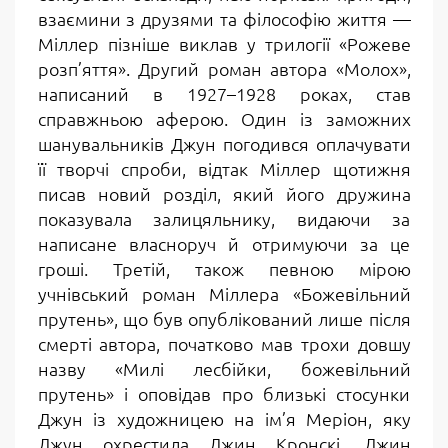
взаємини з друзями та філософію життя —
Міллер пізніше виклав у трилогії «Рожеве
розп’яття». Другий роман автора «Молох»,
написаний в 1927–1928 роках, став
справжньою аферою. Один із заможних
шанувальників Джун погодився оплачувати
її творчі спроби, відтак Міллер щотижня
писав новий розділ, який його дружина
показувала залицяльнику, видаючи за
написане власноруч й отримуючи за це
гроші. Третій, також певною мірою
учнівський роман Міллера «Божевільний
прутень», що був опублікований лише після
смерті автора, початково мав трохи довшу
назву «Милі лесбійки, божевільний
прутень» і оповідав про близькі стосунки
Джун із художницею на ім’я Меріон, яку
Джун охрестила Джин Кронскі. Джин