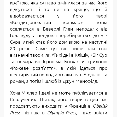
країною, яка суттєво змінилася за час його
відсутності, і то не на краще, що й
відображається у його творі
«Кондиціонований кошмар», потім
оселяється в Беверлі Ґлен неподалік від
Голлівуду, а невдовзі перебирається до Біґ-
Сура, який стає його домівкою на наступні
20 років. Саме тут він пише такі свої
визначні твори, як «Тихі дні в Кліші», «Біґ-Сур
та помаранчі Ієроніма Босха» й трилогію
«Рожеве розп’яття», в якій ідеться про
шестирічний період його життя в Брукліні та
роман, а потім і шлюб із Джун Менсфілд.
Хоча Міллер і далі не може публікуватися в
Сполучених Штатах, його твори в цей час
продовжують виходити у Франції в
Obelisk
, пізніше в
, і вже звідти
Press
Olympia Press