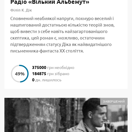
Радіо «Вільний Альбемут»
Філіп К. Дік
Сповнений неабиякої напруги, похмуро веселий і
нашпигований достатньою кількістю теорій змов,
щоб вивести з себе навіть найзагартованішого
скептика, цей роман є, можливо, остаточним
підтвердженням статусу Діка як найвидатнішого
письменника-фантаста ХХ століття.
375000
грн необхідно
184875
грн зібрано
0
дн. лишилось
ЗАВЕРШЕНИЙ