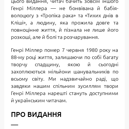
цього видання, читач бачить зовсім іншого
Генрі Міллера
— не бонвівана й бабія-
волоцюгу з «Тропіка рака» та «Тихих днів в
Кліші», а людину, яка прожила довге та
повноцінне життя, й пізнала не лише його
розкоші, але й болі та розчарування.
Генрі Міллер помер 7 червня 1980 року на
88-му році життя, залишаючи по собі багату
творчу спадщину, якою й сьогодні
захоплюються мільйони шанувальників по
всьому світу. Ми надзвичайно раді, що
завдяки нашим спільним зусиллям твори
Генрі Міллера нарешті стануть доступними
й українським читачам.
ПРО ВИДАННЯ