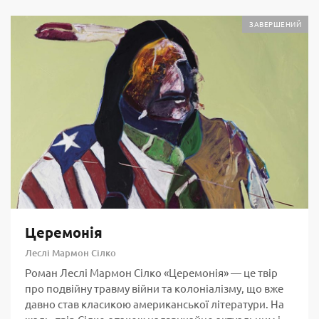
ЗАВЕРШЕНИЙ
Церемонія
Леслі Мармон Сілко
Роман Леслі Мармон Сілко «Церемонія» — це твір
про подвійну травму війни та колоніалізму, що вже
давно став класикою американської літератури. На