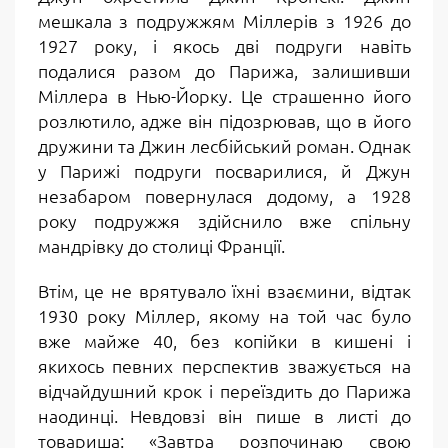
мешкала з подружжям Міллерів з 1926 до
1927 року, і якось дві подруги навіть
подалися разом до Парижа, залишивши
Міллера в Нью-Йорку. Це страшенно його
розлютило, адже він підозрював, що в його
дружини та Джин лесбійський роман. Однак
у Парижі подруги посварилися, й Джун
незабаром повернулася додому, а 1928
року подружжя здійснило вже спільну
мандрівку до столиці Франції.
Втім, це не врятувало їхні взаємини, відтак
1930 року Міллер, якому на той час було
вже майже 40, без копійки в кишені і
якихось певних перспектив зважується на
відчайдушний крок і переїздить до Парижа
наодинці. Невдовзі він пише в листі до
товариша: «Завтра розпочинаю свою