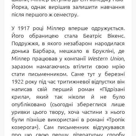
Йорка, однак вирішив залишити навчання
після першого ж семестру.
У 1917 році Міллер вперше одружується.
Його обраницею стала Беатріс Вікенс.
Подружжя, в якого незабаром народилася
донька Барбара, мешкало в Брукліні, де
Міллер працював у компанії
,
Western Union
заразом намагаючись втілити свою мрію
стати письменником. Саме тут у березні
1922 року під час тритижневої відпустки він
написав свій перший роман «Підрізані
крила», який так ніколи й не було
опубліковано (сьогодні збереглися лише
уривки цього твору, хоча частини з нього
були пізніше використані в романі «Тропік
козерога»). Сам письменник відгукувався
про цю свою першу літературну спробу