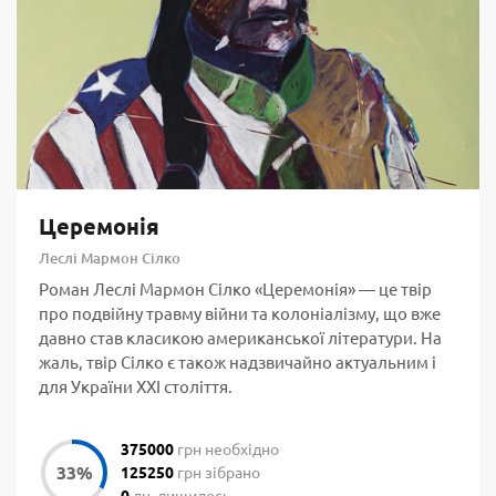
Церемонія
Леслі Мармон Сілко
Роман Леслі Мармон Сілко «Церемонія» — це твір
про подвійну травму війни та колоніалізму, що вже
давно став класикою американської літератури. На
жаль, твір Сілко є також надзвичайно актуальним і
для України ХХІ століття.
375000
грн необхідно
125250
грн зібрано
0
дн. лишилось