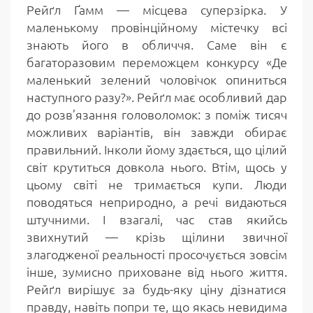
Рейґл Ґамм — місцева суперзірка. У
маленькому провінційному містечку всі
знають його в обличчя. Саме він є
багаторазовим переможцем конкурсу «Де
маленький зелений чоловічок опиниться
наступного разу?». Рейґл має особливий дар
до розв’язання головоломок: з поміж тисяч
можливих варіантів, він завжди обирає
правильний. Інколи йому здається, що цілий
світ крутиться довкола нього. Втім, щось у
цьому світі не тримається купи. Люди
поводяться неприродно, а речі видаються
штучними. І взагалі, час став якийсь
звихнутий — крізь щілини звичної
злагодженої реальності просочується зовсім
інше, зумисно приховане від нього життя.
Рейґл вирішує за будь-яку ціну дізнатися
правду, навіть попри те, що якась невидима