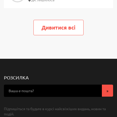
Дивитися всi
РОЗСИЛКА
Підпишіться та будьте в курсі найсвіжіших видань, новин та
подій.