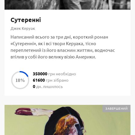
Сутеренні
Джек Керуак
Написаний всього за три дні, короткий роман
«Сутеренні», як і всі твори Керуака, тісно
переплетений із його власним життям, водночас
втілив у собі його велику візію Америки.
350000
грн необхідно
61600
грн зібрано
0
дн. лишилось
ЗАВЕРШЕНИЙ