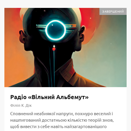
ЗАВЕРШЕНИЙ
Радіо «Вільний Альбемут»
Філіп К. Дік
Сповнений неабиякої напруги, похмуро веселий і
нашпигований достатньою кількістю теорій змов,
щоб вивести з себе навіть найзагартованішого