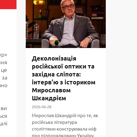
ур»
Деколонізація
ння
російської оптики та
 це
західна сліпота:
 за
інтерв’ю з істориком
чно
Мирославом
Шкандрієм
2026-06-28
 ви
ься
Мирослав Шкандрій про те, як
російська література
алі
століттями конструювала міф
про підпорядковану Україну,