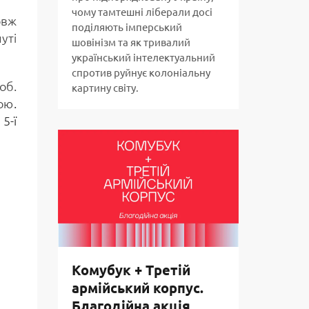
чому тамтешні ліберали досі
овж
поділяють імперський
уті
шовінізм та як тривалий
український інтелектуальний
спротив руйнує колоніальну
об.
картину світу.
кою
.
5-ї
Комубук + Третій
армійський корпус.
Благодійна акція