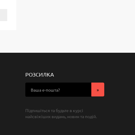
РОЗСИЛКА
Підпишіться та будьте в курсі
найсвіжіших видань, новин та подій.