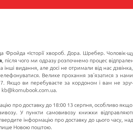
а Фройда «Історії хвороб. Дора. Шребер. Чоловік-щ
я
, після чого ми одразу розпочнемо процес відпрале
та інші видання, але досі не отримали від нас дзвінка,
телефонуватися. Велике прохання зв'язатися з нами
77. Якщо ви перебуваєте за кордоном і вам не зру
л kb@komubook.com.ua.
ацію про доставку до 18:00 13 серпня, особливо якщо
овивозу. У пункти самовивозу книжки відправляют
твердите інформацію про доставку до цього часу, над
 лише Новою поштою.