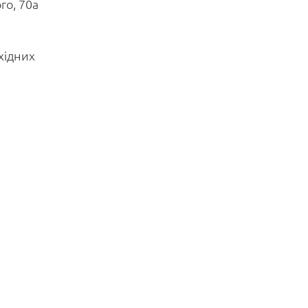
го, 70а
хідних