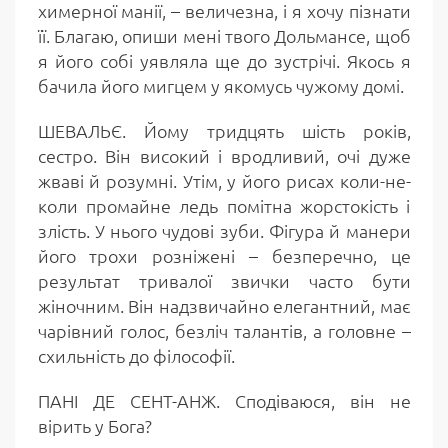
химерної манії, – величезна, і я хочу пізнати
її. Благаю, опиши мені твого Дольмансе, щоб
я його собі уявляла ще до зустрічі. Якось я
бачила його мигцем у якомусь чужому домі.
ШЕВАЛЬЄ. Йому тридцять шість років,
сестро. Він високий і вродливий, очі дуже
жваві й розумні. Утім, у його рисах коли-не-
коли промайне ледь помітна жорстокість і
злість. У нього чудові зуби. Фігура й манери
його трохи розніжені – безперечно, це
результат тривалої звички часто бути
жіночним. Він надзвичайно елегантний, має
чарівний голос, безліч талантів, а головне –
схильність до філософії.
ПАНІ ДЕ СЕНТ-АНЖ. Сподіваюся, він не
вірить у Бога?