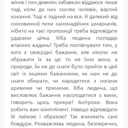
жінок і тим дивним забавкам віддаюся лише
тоді, коли до них схиляє чоловік, вартий
кохання. Тоді я ладний на все. Я далекий від
сміховинної пихи самонадійних шмаркачів,
нібито на такі пропозиції треба відповідати
ударами ціпка. Хіба людина господар
власних жадань? Треба поспівчувати тим, у
кого є своєрідні бажання, але ніколи не
ображати їх за це: то не їхня вина, а
природи. Їм не до снаги було прийти в цей
світ із іншими бажаннями, як нам не до
снаги обирати, чи народитися з ногами
кривими чи прямими. Хіба людина, що
висловлює бажання насолодитися з вами,
говорить щось прикре? Анітрохи. Вона
робить вам комплімент. Навіщо відповідати
їй лайкою і образою? Так вчиняють самі
бовдури. Розважлива людина, безперечно,