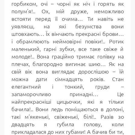
горбиком, очі – чорні як ніч і горять як
полум’я!.. Ох, мій друже, неможливо
встояти перед її очима… Ти навіть не
уявляєш, на які безумства вони
штовхають… Їх вінчають прекрасні брови…
і обрамлюють неймовірні повіки!.. Ротик
маленький, гарні зубки, все таке свіже й
молоде!.. Вона граційно тримає голівку на
плечах, благородно вигинає шию… Як на
свій вік вона виглядає дорослішою – їй
можна дати сімнадцять років. Стан
елегантний і тонкий, груди –
запаморочливо принадні… Це
найпрекрасніші цицьочки, які я тільки
бачила!.. Вони ледь поміщаються в долоні,
такі м’якенькі, свіженькі, білі!.. Разів зо
двадцять я губила голову, коли
прикладалася до них губами! А бачив би ти,