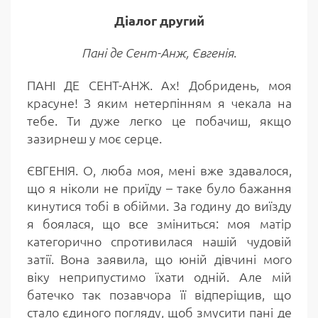
Діалог другий
.
Пані де Сент-Анж, Євгенія
ПАНІ ДЕ СЕНТ-АНЖ. Ах! Добридень, моя
красуне! З яким нетерпінням я чекала на
тебе. Ти дуже легко це побачиш, якщо
зазирнеш у моє серце.
ЄВГЕНІЯ. О, люба моя, мені вже здавалося,
що я ніколи не приїду – таке було бажання
кинутися тобі в обійми. За годину до виїзду
я боялася, що все зміниться: моя матір
категорично спротивилася нашій чудовій
затії. Вона заявила, що юній дівчині мого
віку неприпустимо їхати одній. Але мій
батечко так позавчора її відперіщив, що
стало єдиного погляду, щоб змусити пані де