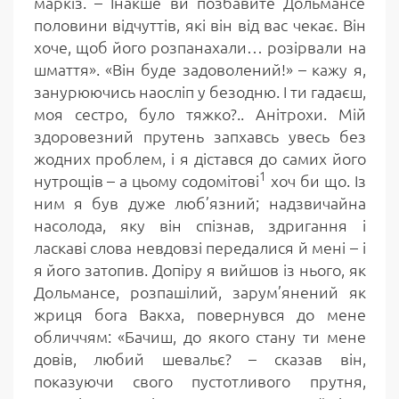
маркіз. – Інакше ви позбавите Дольмансе
половини відчуттів, які він від вас чекає. Він
хоче, щоб його розпанахали… розірвали на
шмаття». «Він буде задоволений!» – кажу я,
занурюючись наосліп у безодню. І ти гадаєш,
моя сестро, було тяжко?.. Анітрохи. Мій
здоровезний прутень запхавсь увесь без
жодних проблем, і я дістався до самих його
1
нутрощів – а цьому содомітові
хоч би що. Із
ним я був дуже люб’язний; надзвичайна
насолода, яку він спізнав, здригання і
ласкаві слова невдовзі передалися й мені – і
я його затопив. Допіру я вийшов із нього, як
Дольмансе, розпашілий, зарум’янений як
жриця бога Вакха, повернувся до мене
обличчям: «Бачиш, до якого стану ти мене
довів, любий шевальє? – сказав він,
показуючи свого пустотливого прутня,