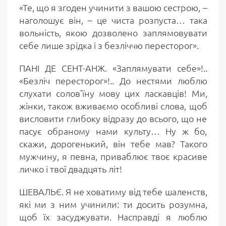
«Те, що я згоден учинити з вашою сестрою, –
наголошує він, – це чиста розпуста… така
вольність, якою дозволено заплямовувати
себе лише зрідка і з безліччю пересторог».
ПАНІ ДЕ СЕНТ-АНЖ. «Заплямувати себе»!..
«Безліч пересторог»!.. До нестями люблю
слухати солов’їну мову цих ласкавців! Ми,
жінки, також вживаємо особливі слова, щоб
висловити глибоку відразу до всього, що не
пасує обраному нами культу… Ну ж бо,
скажи, дорогенький, він тебе мав? Такого
мужчину, я певна, приваблює твоє красиве
личко і твої двадцять літ!
ШЕВАЛЬЄ. Я не ховатиму від тебе шаленств,
які ми з ним учинили: ти досить розумна,
щоб їх засуджувати. Насправді я люблю