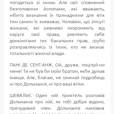
погодиться зі мною. Але світ сповнений
безголовими йолопами, які вважають,
нібито визнання їх принадними для втіх
тим самим їх зневажає. Чоловіки, що зіпсуті
жінками, які ревниво охороняють від
наруги свої права, уявляють себе
донкіхотами тих банальних прав, грубо
розправляючись із тими, хто не визнає
тотальності жіночої влади.
ПАНІ ДЕ СЕНТ-АНЖ. Ой, друже, поцілуй-но
мене! Ти не був би моїм братом, якби думав
інакше. Але, благаю, не оминай подробиць
ні про Дольмансе, ні про ваші втіхи.
ШЕВАЛЬЄ. Один мій приятель розповів
Дольмансе про мій, як тобі добре відомо,
пречудовий член. Дольмансе намовив