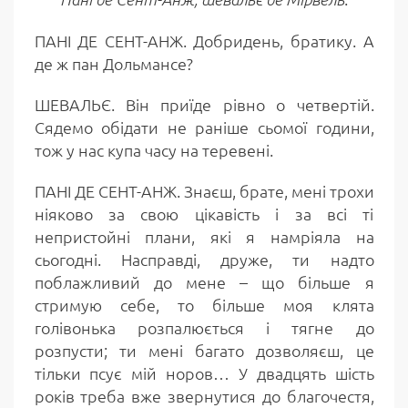
ПАНІ ДЕ СЕНТ-АНЖ. Добридень, братику. А
де ж пан Дольмансе?
ШЕВАЛЬЄ. Він приїде рівно о четвертій.
Сядемо обідати не раніше сьомої години,
тож у нас купа часу на теревені.
ПАНІ ДЕ СЕНТ-АНЖ. Знаєш, брате, мені трохи
ніяково за свою цікавість і за всі ті
непристойні плани, які я намріяла на
сьогодні. Насправді, друже, ти надто
поблажливий до мене – що більше я
стримую себе, то більше моя клята
голівонька розпалюється і тягне до
розпусти; ти мені багато дозволяєш, це
тільки псує мій норов… У двадцять шість
років треба вже звернутися до благочестя,