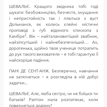
ШЕВАЛЬЄ. Кращого звідника тобі годі
шукати: безбожництво, безчестя, знущання
і непристойність так і ллються з вуст
Дольмансе, як колись єлейні містичні
проповіді з губ відомого єпископа з
2
Камбре
. Він – найталановитіший звабник,
найзіпсутіший і найнебезпечніший… Ах,
дорогенька, щойно твоя учениця потрапить
до рук такого вихователя – я тобі гарантую її
найскоріше падіння.
ПАНІ ДЕ СЕНТ-АНЖ. Безперечно, навчання
не затягнеться – я розгледіла в ній добрі
задатки...
ШЕВАЛЬЄ. Але, люба сестро, чи не боїшся ти
батьків? Раптом мала розпатякає, коли
повернеться додому?