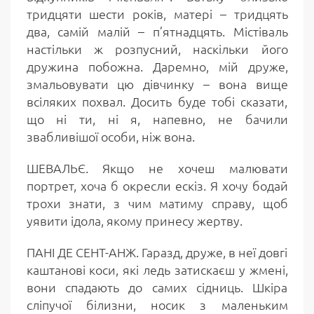
тридцяти шести років, матері – тридцять
два, самій малій – п’ятнадцять. Містіваль
настільки ж розпусний, наскільки його
дружина побожна. Даремно, мій друже,
змальовувати цю дівчинку – вона вище
всіляких похвал. Досить буде тобі сказати,
що ні ти, ні я, напевно, не бачили
звабливішої особи, ніж вона.
ШЕВАЛЬЄ. Якщо не хочеш малювати
портрет, хоча б окресли ескіз. Я хочу бодай
трохи знати, з чим матиму справу, щоб
уявити ідола, якому принесу жертву.
ПАНІ ДЕ СЕНТ-АНЖ. Гаразд, друже, в неї довгі
каштанові коси, які ледь затискаєш у жмені,
вони спадають до самих сідниць. Шкіра
сліпучої білизни, носик з маленьким