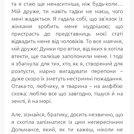
та я стаю ще ненаситніша, ніж будь-коли…
Мій друже, ти навіть гадки не маєш, чого
мені жадається. Я гадала собі, що зв’язок із
жінками зробить мене мудрішою; що
пристрасть до представниць моєї статі
відвадить мене від чоловіків. То все маячня,
мій друже! Думки про втіхи, від яких я хотіла
втекти, ще палкіше заполонили мене. І тоді
я збагнула: для тих, хто, як я, створений для
розпусти, марно вигадувати перепони –
дуже скоро їх зметуть нестримні пожадання.
Отака-то, любчику, я тварина – на амфібію
схожа: люблю все що завгодно, тішуся й на
землі, й на морі.
Але, зізнайся, братику, досить незвично, що
я схотіла запізнатися із цим непересічним
Дольмансе, який, як ти кажеш, ніколи не