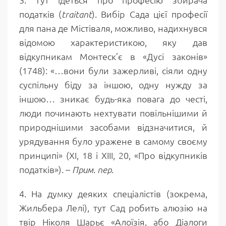
податків (
). Вибір Сада цієї професії
traitant
для пана де Містіваля, можливо, надихнувся
відомою характеристикою, яку дав
відкупникам Монтеск’є в «Дусі законів»
(1748): «…вони були зажерливі, сіяли одну
суспільну біду за іншою, одну нужду за
іншою… зникає будь-яка повага до честі,
люди починають нехтувати повільнішими й
природнішими засобами відзначитися, й
урядування було уражене в самому своєму
принципі» (XI, 18 і XIII, 20, «Про відкупників
податків»). –
.
Прим. пер
4.
На думку деяких спеціалістів (зокрема,
Жильбера Лелі), тут Сад робить алюзію на
твір Ніколя Шарьє «Алоїзія, або Діалоги