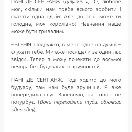
ПАНІ ДЕ СЕНТ-АНЖ (
). О, любове
цілуючи її
моя, скільки нам треба всього зробити і
сказати одна одній! Але, до речі, може ти
голодна, моя королівно? Навчання наше
може бути тривалим.
ЄВГЕНІЯ. Подружко, в мене одне на думці –
слухати тебе. Ми вже поснідали за один льє
звідси. Тепер я можу почекати до восьмої
вечора без будь-яких незручностей.
ПАНІ ДЕ СЕНТ-АНЖ. Тоді ходімо до мого
будуару, там нам буде зручніше. Я вже
попередила слуг. Запевняю, нас ніхто не
потурбує. (
Вони переходять туди, обнявши
).
одна одну