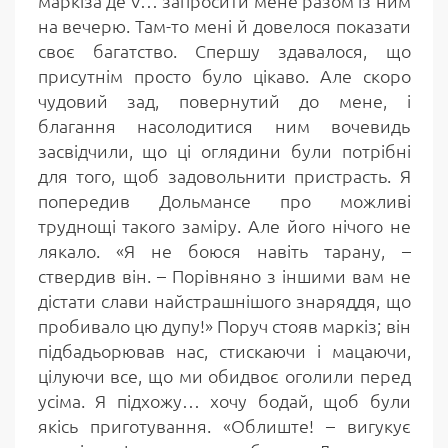
маркіза де V… запросити мене разом із ним
на вечерю. Там-то мені й довелося показати
своє багатство. Спершу здавалося, що
присутнім просто було цікаво. Але скоро
чудовий зад, повернутий до мене, і
благання насолодитися ним вочевидь
засвідчили, що ці оглядини були потрібні
для того, щоб задовольнити пристрасть. Я
попередив Дольмансе про можливі
труднощі такого заміру. Але його нічого не
лякало. «Я не боюся навіть тарану, –
ствердив він. – Порівняно з іншими вам не
дістати слави найстрашнішого знаряддя, що
пробивало цю дупу!» Поруч стояв маркіз; він
підбадьорював нас, стискаючи і мацаючи,
цілуючи все, що ми обидвоє оголили перед
усіма. Я підхожу… хочу бодай, щоб були
якісь приготування. «Облиште! – вигукує