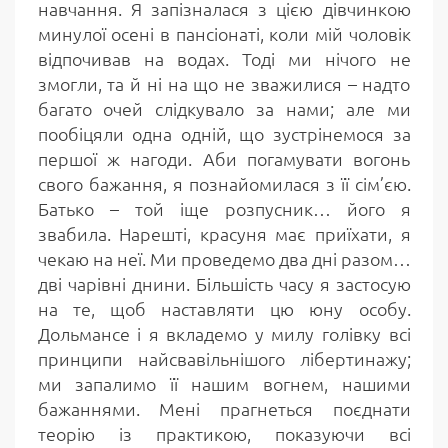
навчання. Я запізналася з цією дівчинкою
минулої осені в пансіонаті, коли мій чоловік
відпочивав на водах. Тоді ми нічого не
змогли, та й ні на що не зважилися – надто
багато очей слідкувало за нами; але ми
пообіцяли одна одній, що зустрінемося за
першої ж нагоди. Аби погамувати вогонь
свого бажання, я познайомилася з її сім’єю.
Батько – той іще розпусник… його я
звабила. Нарешті, красуня має приїхати, я
чекаю на неї. Ми проведемо два дні разом…
дві чарівні днини. Більшість часу я застосую
на те, щоб наставляти цю юну особу.
Дольмансе і я вкладемо у милу голівку всі
принципи найсвавільнішого лібертинажу;
ми запалимо її нашим вогнем, нашими
бажаннями. Мені прагнеться поєднати
теорію із практикою, показуючи всі