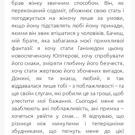
брав жінку звичним способом. Він, як
переконаний содоміт, обожнює свою стать і
погоджується на жіночу лише за умови,
якщо йому підставлять любі йому принади,
якими він звик втішатися у чоловіків. Бачиш,
мій брате, яка забаганка моєї примхливої
фантазії: я хочу стати Ганімедом цьому
новоспеченому Юпітерові, хочу спробувати
його смаки, зміряти глибину його безчестя,
хочу стати жертвою його збочених вигадок.
Донині, як ти знаєш, любий, я так
віддавалася лише тобі – з поблажливості – та
ще своїм слугам, які робили це за гроші, щоб
улестити мої бажання. Сьогодні мене не
зваблюють ані поблажливість, ані примха –
хочеться увійти у смак… Я відчуваю, що
різниця між минулими і теперішніми
збудниками, що тягнуть мене до цієї