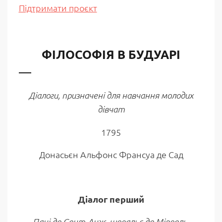
Підтримати проєкт
ФІЛОСОФІЯ В БУДУАРІ
Діалоги,
призначені для навчання молодих
дівчат
1795
Донасьєн Альфонс Франсуа де Сад
Діалог перший
.
Пані де Сент-Анж, шевальє де Мірвель