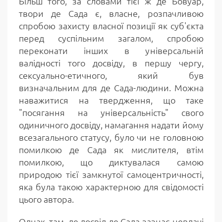
Більш того, за словами тієї ж де Бовуар,
твори де Сада є, власне, розпачливою
спробою захисту власної позиції як суб'єкта
перед суспільним загалом, спробою
переконати інших в універсальній
валідності того досвіду, в першу чергу,
сексуально-етичного, який був
визначальним для де Сада-людини. Можна
наважитися на твердження, що таке
"посягання на універсальність" свого
одиничного досвіду, намагання надати йому
всезагального статусу, було чи не головною
помилкою де Сада як мислителя, втім
помилкою, що диктувалася самою
природою тієї замкнутої самоцентричності,
яка була такою характерною для свідомості
цього автора.
Однак, там, де досвід де Сада зазнає невдачі