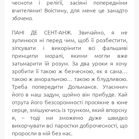
чесноти і релігії, засіяні попередніми
вчителями! Воістину, для мене це занадто
.
збочено
ПАНІ ДЕ СЕНТ-АНЖ. Звичайно, я не
зупинюся ні перед чим, щоб її розбестити,
зіпсувати і викорінити всі фальшиві
принципи моралі, якими могли вже
затьмарити їй розум. За два уроки я хочу
зробити її такою ж безчесною, як я сама…
такою ж аморальною… такою ж блудливою.
Треба попередити Дольмансе. Утаємнич
його в наш задум, щойно він прибуде. Хай
отрута його безсоромності просякне в юне
серце, змішуючись із трунком, який впорсну
я, – тоді ми зможемо дуже швидко
викорчувати всі паростки доброчесності, що
проросли в ній без нас.