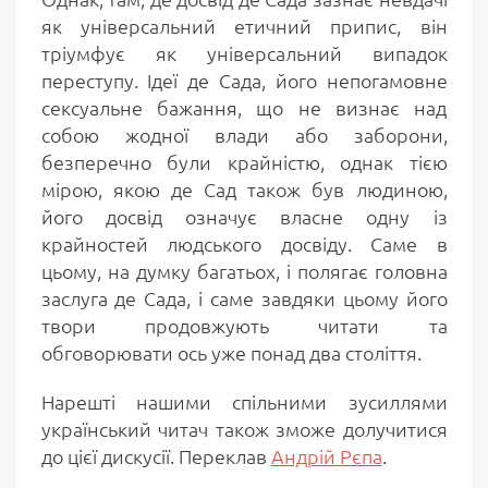
як універсальний етичний припис, він
тріумфує як універсальний випадок
переступу. Ідеї де Сада, його непогамовне
сексуальне бажання, що не визнає над
собою жодної влади або заборони,
безперечно були крайністю, однак тією
мірою, якою де Сад також був людиною,
його досвід означує власне одну із
крайностей людського досвіду. Саме в
цьому, на думку багатьох, і полягає головна
заслуга де Сада, і саме завдяки цьому його
твори продовжують читати та
обговорювати ось уже понад два століття.
Нарешті нашими спільними зусиллями
український читач також зможе долучитися
до цієї дискусії. Переклав
Андрій Рєпа
.