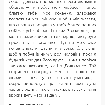
доволі довгого і не менше шести дюймів в
обхваті. – Ти побув моїм любасом, тепер
благаю тебе, моє кохання, зласкався
послужити мені жінкою, щоб я міг сказати,
що сповна спробував у твоїх божественних
обіймах усі любі мені втіхи». Зваживши, що
мені неважко виконати як перше, так і друге
прохання, я погодився. Тут на моїх очах
почав знімати штани й маркіз, благаючи,
щоб я побув із ним у ролі чоловіка, поки я
буду жінкою для його друга. З ним я повівся
так само люб’язно, як і з Дольмансе. Той
сторицею повернув мені всі поштовхи,
якими я почастував третього учасника, і
скоро випорснув до глибин моєї дупи
чарівну рідину, якою я майже в ту саму мить
зросив дупу маркіза де V…