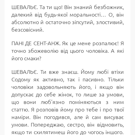
ШЕВАЛЬЄ. Та ти що! Він знаний безбожник,
далекий від будь-якої моральності… О, він
абсолютно й остаточно зіпсутий, злостивий,
безсовісний.
ПАНІ ДЕ СЕНТ-АНЖ. Як це мене розпалює! Я
точно збожеволію від цього чоловіка. А які
його смаки?
ШЕВАЛЬЄ. Ти вже знаєш. Йому любі втіхи
Содому як активно, так і пасивно. Тільки
чоловіки задовольняють його, і якщо він
допускає до себе жінок, то лише за умови,
що вони люб’язно поміняються з ним
статтю. Я розповів йому про тебе і про твої
наміри. Він погодився, але й сам висуває
умови. Попереджаю, сестро, він відмовить,
якщо ти схилятимеш його до чогось іншого.