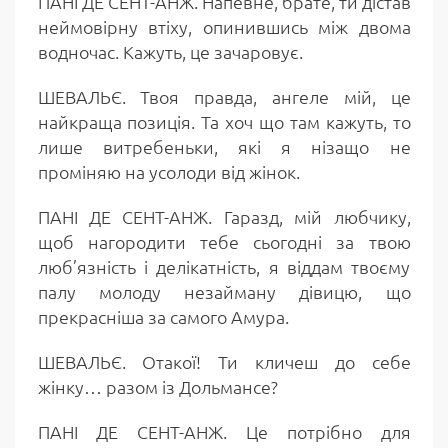
ПАНІ ДЕ СЕНТ-АНЖ. Напевне, брате, ти дістав
неймовірну втіху, опинившись між двома
водночас. Кажуть, це зачаровує.
ШЕВАЛЬЄ. Твоя правда, ангеле мій, це
найкраща позиція. Та хоч що там кажуть, то
лише витребеньки, які я нізащо не
проміняю на усолоди від жінок.
ПАНІ ДЕ СЕНТ-АНЖ. Гаразд, мій любчику,
щоб нагородити тебе сьогодні за твою
люб’язність і делікатність, я віддам твоєму
палу молоду незайману дівицю, що
прекрасніша за самого Амура.
ШЕВАЛЬЄ. Отакої! Ти кличеш до себе
жінку… разом із Дольмансе?
ПАНІ ДЕ СЕНТ-АНЖ. Це потрібно для