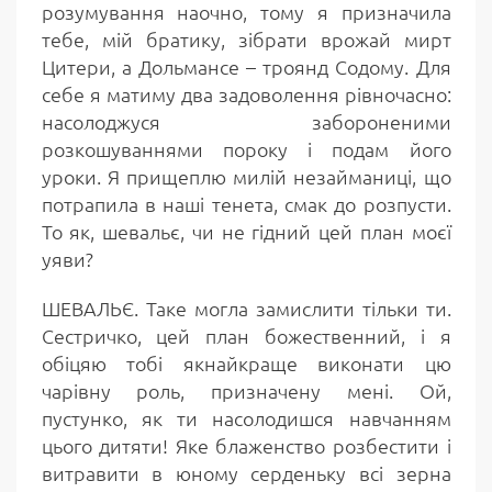
розумування наочно, тому я призначила
тебе, мій братику, зібрати врожай мирт
Цитери, а Дольмансе – троянд Содому. Для
себе я матиму два задоволення рівночасно:
насолоджуся забороненими
розкошуваннями пороку і подам його
уроки. Я прищеплю милій незайманиці, що
потрапила в наші тенета, смак до розпусти.
То як, шевальє, чи не гідний цей план моєї
уяви?
ШЕВАЛЬЄ. Таке могла замислити тільки ти.
Сестричко, цей план божественний, і я
обіцяю тобі якнайкраще виконати цю
чарівну роль, призначену мені. Ой,
пустунко, як ти насолодишся навчанням
цього дитяти! Яке блаженство розбестити і
витравити в юному серденьку всі зерна