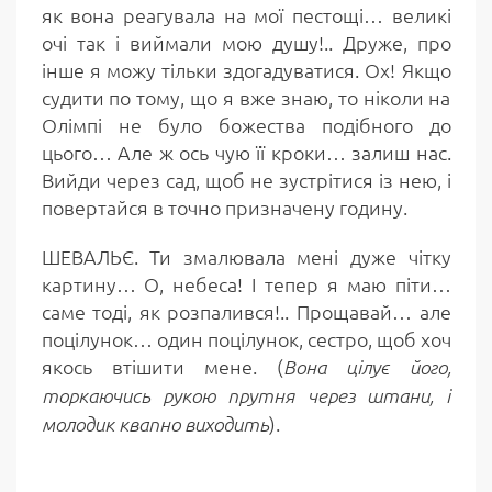
як вона реагувала на мої пестощі… великі
очі так і виймали мою душу!.. Друже, про
інше я можу тільки здогадуватися. Ох! Якщо
судити по тому, що я вже знаю, то ніколи на
Олімпі не було божества подібного до
цього… Але ж ось чую її кроки… залиш нас.
Вийди через сад, щоб не зустрітися із нею, і
повертайся в точно призначену годину.
ШЕВАЛЬЄ. Ти змалювала мені дуже чітку
картину… О, небеса! І тепер я маю піти…
саме тоді, як розпалився!.. Прощавай… але
поцілунок… один поцілунок, сестро, щоб хоч
якось втішити мене. (
Вона цілує його,
торкаючись рукою прутня через штани, і
).
молодик квапно виходить