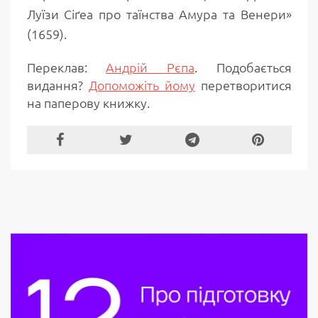
Луїзи Сіґеа про таїнства Амура та Венери»
(1659).
Переклав:
Андрій Рєпа
. Подобається
видання?
Допоможіть йому
перетворитися
на паперову книжку.