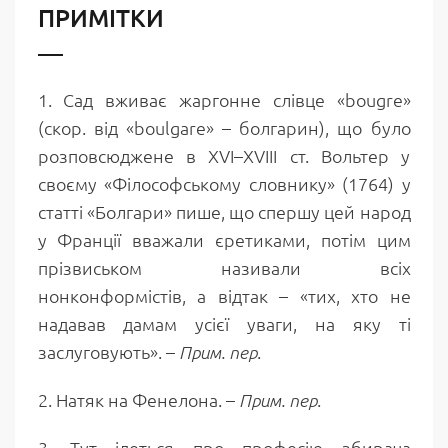
ПРИМІТКИ
1. Сад вживає жаргонне слівце «bougre»
(скор. від «boulgare» – болгарин), що було
розповсюджене в XVI–XVIII ст. Вольтер у
своєму «Філософському словнику» (1764) у
статті «Болгари» пише, що спершу цей народ
у Франції вважали єретиками, потім цим
прізвиськом називали всіх
нонконформістів, а відтак – «тих, хто не
надавав дамам усієї уваги, на яку ті
заслуговують». –
.
Прим. пер
2.
Натяк на Фенелона. –
.
Прим. пер
3.
Тут ідеться про професію збирача