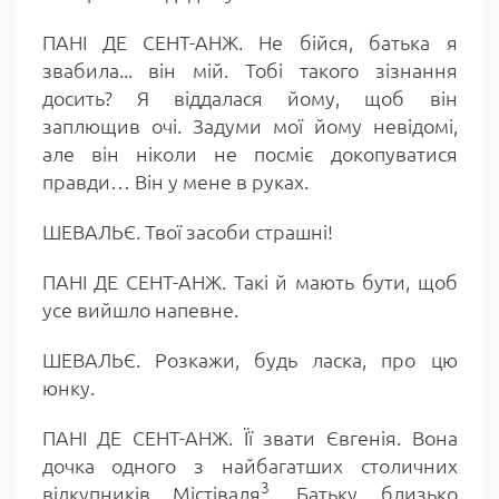
ПАНІ ДЕ СЕНТ-АНЖ. Не бійся, батька я
звабила... він мій. Тобі такого зізнання
досить? Я віддалася йому, щоб він
заплющив очі. Задуми мої йому невідомі,
але він ніколи не посміє докопуватися
правди… Він у мене в руках.
ШЕВАЛЬЄ. Твої засоби страшні!
ПАНІ ДЕ СЕНТ-АНЖ. Такі й мають бути, щоб
усе вийшло напевне.
ШЕВАЛЬЄ. Розкажи, будь ласка, про цю
юнку.
ПАНІ ДЕ СЕНТ-АНЖ. Її звати Євгенія. Вона
дочка одного з найбагатших столичних
3
відкупників Містіваля
. Батьку близько