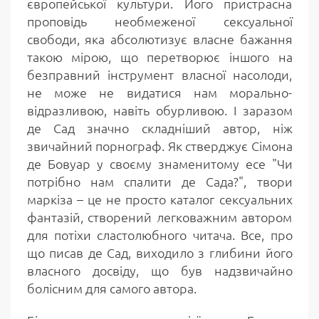
європейської культури. Його пристрасна
проповідь необмеженої сексуальної
свободи, яка абсолютизує власне бажання
такою мірою, що перетворює іншого на
безправний інструмент власної насолоди,
не може не видатися нам морально-
відразливою, навіть обурливою. І заразом
де Сад значно складніший автор, ніж
звичайний порнограф. Як стверджує Сімона
де Бовуар у своєму знаменитому есе "Чи
потрібно нам спалити де Сада?", твори
маркіза – це не просто каталог сексуальних
фантазій, створений легковажним автором
для потіхи сластолюбного читача. Все, про
що писав де Сад, виходило з глибини його
власного досвіду, що був надзвичайно
болісним для самого автора.