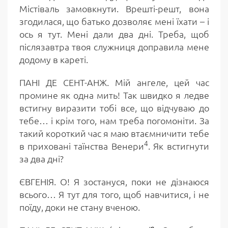
Містіваль замовкнути. Врешті-решт, вона
згодилася, що батько дозволяє мені їхати – і
ось я тут. Мені дали два дні. Треба, щоб
післязавтра твоя служниця доправила мене
додому в кареті.
ПАНІ ДЕ СЕНТ-АНЖ. Мій ангеле, цей час
промине як одна мить! Так швидко я ледве
встигну виразити тобі все, що відчуваю до
тебе… і крім того, нам треба погомоніти. За
такий короткий час я маю втаємничити тебе
4
в приховані таїнства Венери
. Як встигнути
за два дні?
ЄВГЕНІЯ. О! Я зостануся, поки не дізнаюся
всього… Я тут для того, щоб навчитися, і не
поїду, доки не стану вченою.