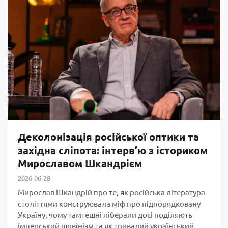
Деколонізація російської оптики та
західна сліпота: інтерв’ю з істориком
Мирославом Шкандрієм
2026-06-28
Мирослав Шкандрій про те, як російська література
століттями конструювала міф про підпорядковану
Україну, чому тамтешні ліберали досі поділяють
імперський шовінізм та як тривалий український