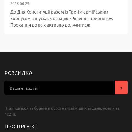
2026-06-25
До Дня Конституції разом із Третім армійським
корпусом запускаємо акцію «Рішення прийнято».
Прохання до всіх активно долучитися!
РОЗСИЛКА
Підпишіться та будьте в курсі найсвіжіших видань, новин та
подій.
ПРО ПРОЄКТ