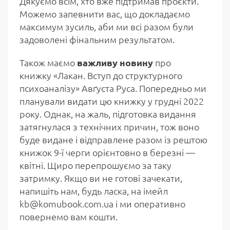
Дякуємо всім, хто вже підтримав проєкти.
Можемо запевнити вас, що докладаємо
максимум зусиль, аби ми всі разом були
задоволені фінальним результатом.
Також маємо
важливу новину
про
книжку «Лакан. Вступ до структурного
психоаналізу» Авґуста Руса. Попередньо ми
планували видати цю книжку у грудні 2022
року. Однак, на жаль, підготовка видання
затягнулася з технічних причин, тож воно
буде видане і відправлене разом із рештою
книжок 9-ї черги орієнтовно в березні —
квітні. Щиро перепрошуємо за таку
затримку. Якщо ви не готові зачекати,
напишіть нам, будь ласка, на імейл
kb@komubook.com.ua і ми оперативно
повернемо вам кошти.