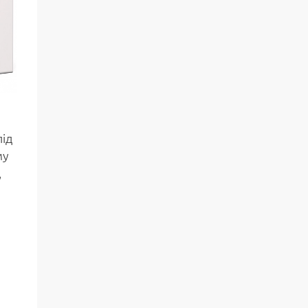
ід
му
,