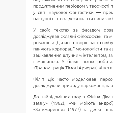
продуктивним періодом у творчості 
у світі наукової фантастики — пре
наступні півтора десятиліття написав 
У своїх текстах за фасадом розв
досліджував складні філософські та 
романіста. Дія його творів часто від
панують корпорації-монополісти та 
зацікавлення штучним інтелектом, з
і машиною. У більш пізніх робота
«Трансміграція Тімоті Арчера») чітко 
Філіп Дік часто моделював персон
досліджуючи природу наркоманії, пар
До найвідоміших творів Філіпа Діка
замку» (1962), «Чи мріють андрої
«Затьмарення» (1977) та деякі інші