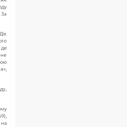
оду
 За
Дік
ого
 де
рне
ною
я»,
ду,
ому
9),
 на