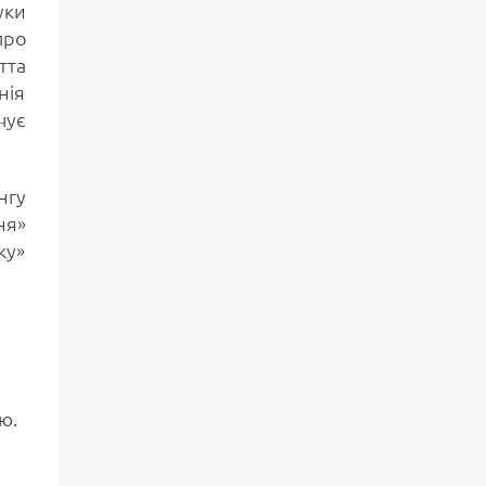
уки
про
тта
нія
чує
нгу
ня»
ку»
ою.