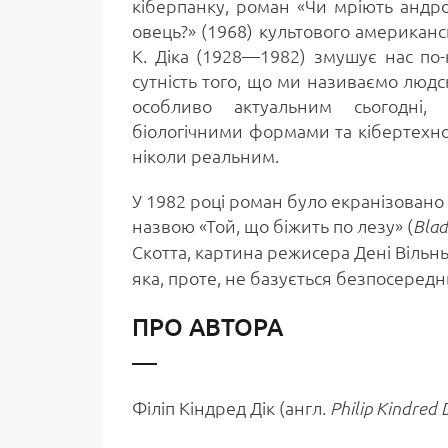
кіберпанку, роман «Чи мріють андр
овець?» (1968) культового американс
К. Діка (1928—1982) змушує нас по
сутність того, що ми називаємо люд
особливо актуальним сьогодні,
біологічними формами та кібертехно
ніколи реальним.
У 1982 році роман було екранізован
назвою «Той, що біжить по лезу» (
Blad
Скотта, картина режисера Дені Вільнь
яка, проте, не базується безпосереднь
ПРО АВТОРА
Філіп Кіндред Дік (англ.
Philip Kindred 