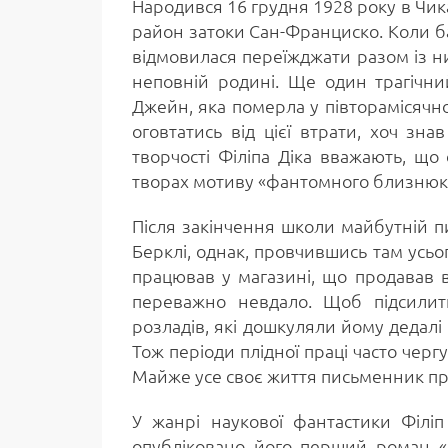
Народився 16 грудня 1928 року в Чика
район затоки Сан-Франциско. Коли ба
відмовилася переїжджати разом із ним
неповній родині. Ще один трагічн
Джейн, яка померла у півторамісячном
оговтатись від цієї втрати, хоч зн
творчості Філіпа Діка вважають, щ
творах мотиву «фантомного близнюк
Після закінчення школи майбутній п
Берклі, однак, провчившись там усьо
працював у магазині, що продавав ві
переважно невдало. Щоб підсилити
розладів, які дошкуляли йому дедалі
Тож періоди плідної праці часто черг
Майже усе своє життя письменник про
У жанрі наукової фантастики Філіп
опубліковано його перший роман «С