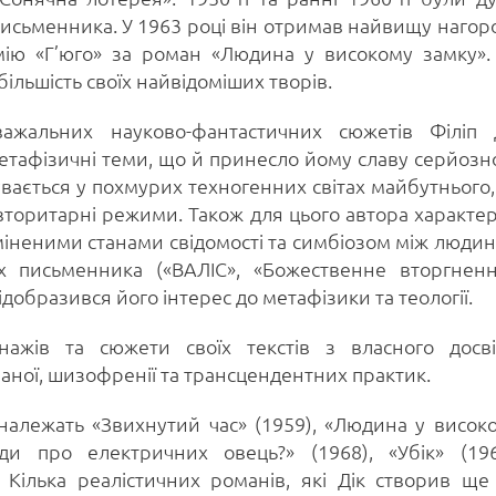
письменника. У 1963 році він отримав найвищу нагор
мію «Г’юго» за роман «Людина у високому замку».
більшість своїх найвідоміших творів.
ажальних науково-фантастичних сюжетів Філіп 
метафізичні теми, що й принесло йому славу серйозн
бувається у похмурих техногенних світах майбутнього,
авторитарні режими. Також для цього автора характе
міненими станами свідомості та симбіозом між люди
х письменника («ВАЛІС», «Божественне вторгненн
відобразився його інтерес до метафізики та теології.
ажів та сюжети своїх текстів з власного досві
аної, шизофренії та трансцендентних практик.
 належать «Звихнутий час» (1959), «Людина у висок
ди про електричних овець?» (1968), «Убік» (196
. Кілька реалістичних романів, які Дік створив ще