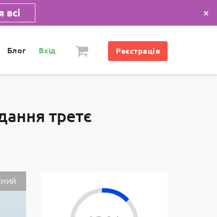
×
 всі
Блог
Вхід
Реєстрація
дання третє
ЕНИЙ