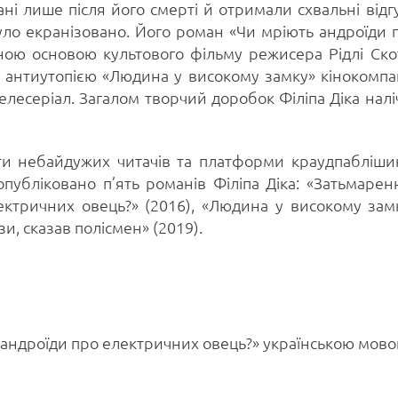
ані лише після його смерті й отримали схвальні відг
 було екранізовано. Його роман «Чи мріють андроїди 
ною основою культового фільму режисера Рідлі Ско
за антиутопією «Людина у високому замку» кінокомпа
есеріал. Загалом творчий доробок Філіпа Діка налі
ти небайдужих читачів та платформи краудпабліши
убліковано п’ять романів Філіпа Діка: «Затьмарен
ектричних овець?» (2016), «Людина у високому зам
ози, сказав полісмен» (2019).
 андроїди про електричних овець?» українською мов