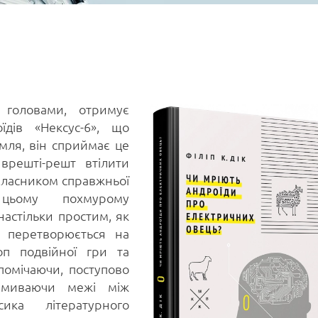
 головами, отримує
їдів «Нексус-6», що
мля, він сприймає це
врешті-решт втілити
 власником справжньої
ьому похмурому
настільки простим, як
о перетворюється на
п подвійної гри та
помічаючи, поступово
змиваючи межі між
ка літературного