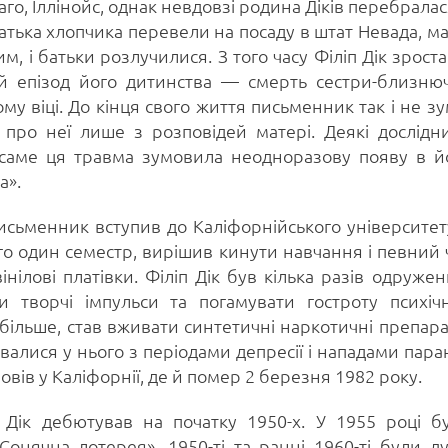
го, Іллінойс, однак невдовзі родина Діків перебралас
тька хлопчика перевели на посаду в штат Невада, ма
, і батьки розлучилися. З того часу Філіп Дік зроста
ий епізод його дитинства — смерть сестри-близню
у віці. До кінця свого життя письменник так і не зу
ав про неї лише з розповідей матері. Деякі дослідн
о саме ця травма зумовила неодноразову появу в й
а».
исьменник вступив до Каліфорнійського університет
го один семестр, вирішив кинути навчання і певний 
нілові платівки. Філіп Дік був кілька разів одружен
 творчі імпульси та погамувати гостроту психіч
 більше, став вживати синтетичні наркотичні препара
увалися у нього з періодами депресії і нападами паран
вів у Каліфорнії, де й помер 2 березня 1982 року.
 Дік дебютував на початку 1950-х. У 1955 році б
онячна лотерея». 1950-ті та ранні 1960-ті були д