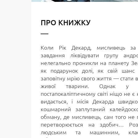
ПРО КНИЖКУ
Коли Рік Декард, мисливець за
завдання ліквідувати групу андро
нелегально проникли на планету Зе
як подарунок долі, як свій шанс 
заповітну мрію свого життя — стати
живої тварини. Однак у ц
постапокаліптичному світі ніщо не є 
видається, і місія Декарда швидк
кошмарний заплутаний калейдоско
обману, де мисливець, сам того не 
перетворюється на здобич… Ро
людським та машинним, класи