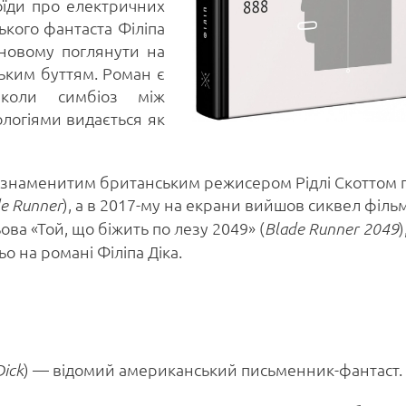
оїди про електричних
ького фантаста Філіпа
-новому поглянути на
ським буттям. Роман є
 коли симбіоз між
логіями видається як
о знаменитим британським режисером Рідлі Скоттом п
), а в 2017-му на екрани вийшов сиквел філь
e Runner
ова «Той, що біжить по лезу 2049» (
)
Blade Runner 2049
о на романі Філіпа Діка.
) — відомий американський письменник-фантаст.
Dick