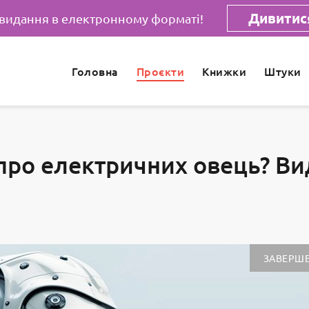
Дивитися
 видання в електронному форматі!
Головна
Проєкти
Книжки
Штуки
про електричних овець? Ви
ЗАВЕРШ