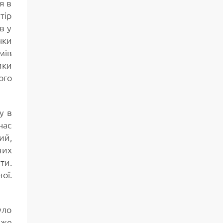
я в
тір
в у
чки
мів
ики
ого
у в
час
ий,
них
ти.
ої.
уло
уже