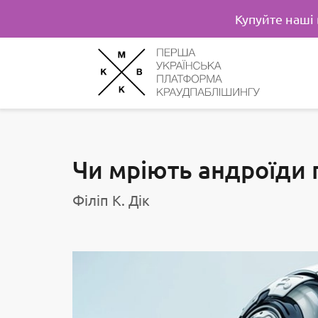
Купуйте наші
Чи мріють андроїди 
Філіп К. Дік