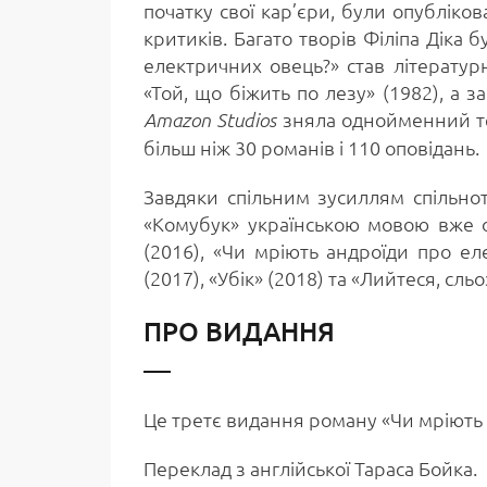
початку свої кар’єри, були опубліков
критиків. Багато творів Філіпа Діка
електричних овець?» став літератур
«Той, що біжить по лезу» (1982), а 
зняла однойменний тел
Amazon Studios
більш ніж 30 романів і 110 оповідань.
Завдяки спільним зусиллям спільно
«Комубук» українською мовою вже оп
(2016), «Чи мріють андроїди про ел
(2017), «Убік» (2018) та «Лийтеся, сль
ПРО ВИДАННЯ
Це третє видання роману «Чи мріють
Переклад з англійської Тараса Бойка.