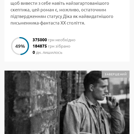
щоб вивести з себе навіть найзагартованішого
скептика, цей роман є, можливо, остаточним
підтвердженням статусу Діка як найвидатнішого
письменника-фантаста ХХ століття.
375000
грн необхідно
184875
грн зібрано
0
дн. лишилось
ЗАВЕРШЕНИЙ