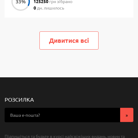
125250
грн зібрано
0
дн. лишилось
Дивитися всi
РОЗСИЛКА
Підпишіться та будьте в курсі найсвіжіших видань, новин та