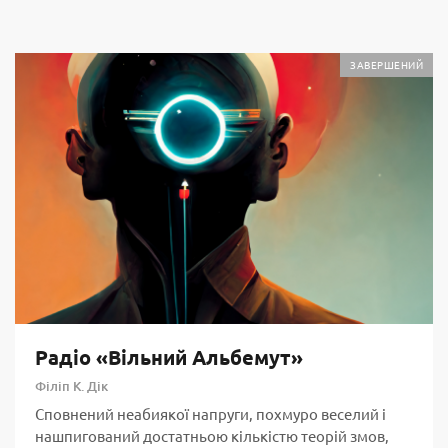
ЗАВЕРШЕНИЙ
Радіо «Вільний Альбемут»
Філіп К. Дік
Сповнений неабиякої напруги, похмуро веселий і
нашпигований достатньою кількістю теорій змов,