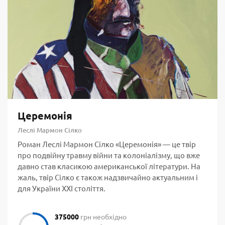
Церемонія
Леслі Мармон Сілко
Роман Леслі Мармон Сілко «Церемонія» — це твір
про подвійну травму війни та колоніалізму, що вже
давно став класикою американської літератури. На
жаль, твір Сілко є також надзвичайно актуальним і
для України ХХІ століття.
375000
грн необхідно