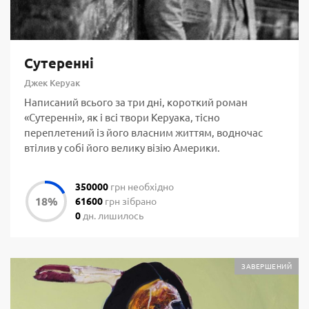
Сутеренні
Джек Керуак
Написаний всього за три дні, короткий роман
«Сутеренні», як і всі твори Керуака, тісно
переплетений із його власним життям, водночас
втілив у собі його велику візію Америки.
350000
грн необхідно
61600
грн зібрано
0
дн. лишилось
ЗАВЕРШЕНИЙ