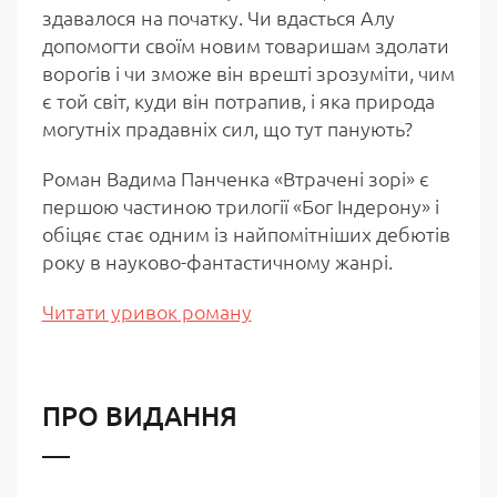
здавалося на початку. Чи вдасться Алу
допомогти своїм новим товаришам здолати
ворогів і чи зможе він врешті зрозуміти, чим
є той світ, куди він потрапив, і яка природа
могутніх прадавніх сил, що тут панують?
Роман Вадима Панченка «Втрачені зорі» є
першою частиною трилогії «Бог Індерону» і
обіцяє стає одним із найпомітніших дебютів
року в науково-фантастичному жанрі.
Читати уривок роману
ПРО ВИДАННЯ