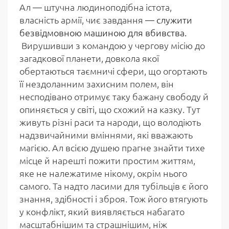
Ал
—
штучна людиноподібна істота,
власність армії, чиє завдання
— служити
безвідмовною машиною для вбивства.
Вирушивши з командою у чергову місію до
загадкової планети, довкола якої
обертаються таємничі сфери, що огортають
її нездоланним захисним полем, він
несподівано отримує таку бажану свободу й
опиняється у світі, що схожий на казку. Тут
живуть різні раси та народи, що володіють
надзвичайними вміннями, які вважають
магією. Ал всією душею прагне знайти тихе
місце й нарешті пожити простим життям,
яке не належатиме нікому, окрім нього
самого. Та надто ласими для тубільців є його
знання, здібності і зброя. Тож його втягують
у конфлікт, який виявляється набагато
масштабнішим та страшнішим, ніж