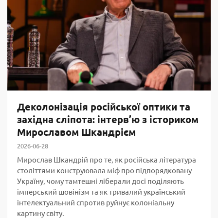
Деколонізація російської оптики та
західна сліпота: інтерв’ю з істориком
Мирославом Шкандрієм
2026-06-28
Мирослав Шкандрій про те, як російська література
століттями конструювала міф про підпорядковану
Україну, чому тамтешні ліберали досі поділяють
імперський шовінізм та як тривалий український
інтелектуальний спротив руйнує колоніальну
картину світу.