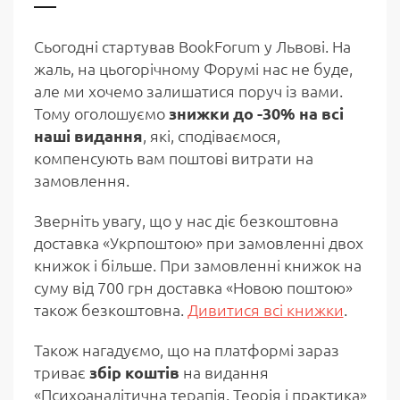
Сьогодні стартував BookForum у Львові. На
жаль, на цьогорічному Форумі нас не буде,
але ми хочемо залишатися поруч із вами.
Тому оголошуємо
знижки до -30% на всі
наші видання
, які, сподіваємося,
компенсують вам поштові витрати на
замовлення.
Зверніть увагу, що у нас діє безкоштовна
доставка «Укрпоштою» при замовленні двох
книжок і більше. При замовленні книжок на
суму від 700 грн доставка «Новою поштою»
також безкоштовна.
Дивитися всі книжки
.
Також нагадуємо, що на платформі зараз
триває
збір коштів
на видання
«Психоаналітична терапія. Теорія і практика»