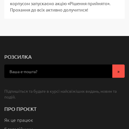
корпусом запускаємо акцію «Рішення прийнято».
Прохання до всіх активно долучитися!
РОЗСИЛКА
Підпишіться та будьте в курсі найсвіжіших видань, новин та
подій.
ПРО ПРОЄКТ
Як це працює